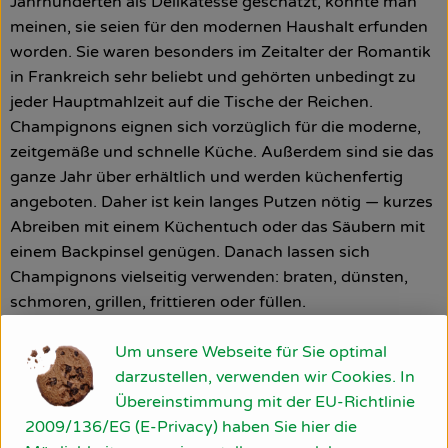
Jahrhunderten als Delikatesse geschätzt, könnte man
meinen, sie seien für den modernen Haushalt erfunden
worden. Sie waren besonders im Zeitalter der Romantik
in Frankreich sehr beliebt und gehörten unbedingt zu
jeder Hauptmahlzeit auf die Tische der Reichen.
Champignons eignen sich vorzüglich für die moderne,
zeitgemäße und schnelle Küche. Außerdem sind sie das
ganze Jahr über erhältlich und werden küchenfertig
angeboten. Daher ist kein langes Putzen nötig — kurzes
Abreiben mit einem Küchentuch oder das Säubern mit
einem Backpinsel genügen. Danach lassen sich
Champignons vielseitig verwenden: braten, dünsten,
schmoren, grillen, frittieren oder füllen.
Shiitake-Pilz
Um unsere Webseite für Sie optimal
Der Shiitake-Pilz galt schon in der Ming-Dynastie als
darzustellen, verwenden wir Cookies. In
Lebenselixier, das Erkältungen heilen, die Durchblutung
Übereinstimmung mit der EU-Richtlinie
anregen und die Ausdauer fördern sollte.
2009/136/EG (E-Privacy) haben Sie hier die