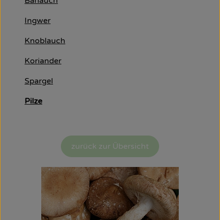
Bärlauch
Obst & Gemüse
Ingwer
Käsetheke
Knoblauch
Bäckerei
Koriander
Kühltheke
Spargel
Tiefkühlprodukte
Pilze
Naturwaren
Getränke
zurück zur Übersicht
Drogerie
Firmenkunden
Schulen & Kitas