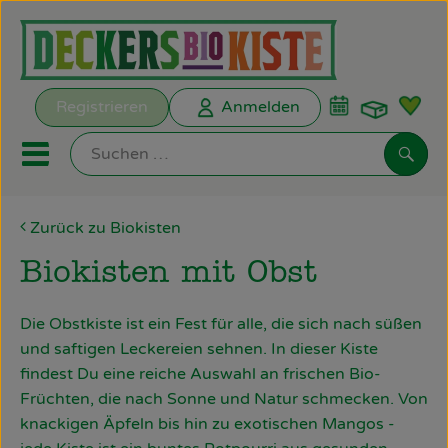
Warenk
Registrieren
Anmelden
Link
Mobiles Menu öffnen oder s
Such
Zurück zu Biokisten
Biokisten
Biokisten mit Obst
Kochkisten
Die Obstkiste ist ein Fest für alle, die sich nach süßen
ANGEBOTE
und saftigen Leckereien sehnen. In dieser Kiste
findest Du eine reiche Auswahl an frischen Bio-
EMPFEHLUNGEN
Früchten, die nach Sonne und Natur schmecken. Von
Biokisten
knackigen Äpfeln bis hin zu exotischen Mangos -