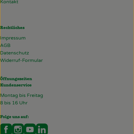
Kontakt
Rechtliches
Impressum
AGB
Datenschutz
Widerruf-Formular
Öffnungszeiten
Kundenservice
Montag bis Freitag
8 bis 16 Uhr
Folge uns auf:
Externer Link zu https://www.facebook.com/deckersb
Externer Link zu https://www.instagram.com/de
Externer Link zu https://www.youtube.co
Externer Link zu https://www.linked