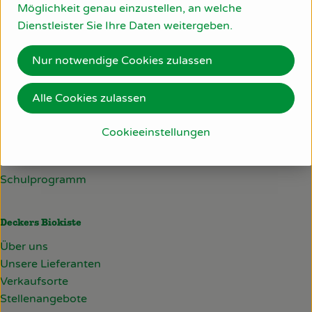
Möglichkeit genau einzustellen, an welche
Am Bollgraben 11
Dienstleister Sie Ihre Daten weitergeben.
76534 Baden-Baden
So geht’s
07223/806 22 30
Über uns
Nur notwendige Cookies zulassen
info@deckersbiokiste.de
Blog
Alle Cookies zulassen
Lieferservice
Rezepte
Häufige Fragen
Cookieeinstellungen
Probelieferung
Firmenkunden
Schulprogramm
Deckers Biokiste
Über uns
Unsere Lieferanten
Verkaufsorte
Stellenangebote