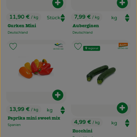
Produkt zum Warenkorb hinzufüg
Produ
11,90 €
7,99 €
/ kg
/ kg
, Preis:
, Preis:
Gurken Mini
Auberginen
Deutschland
Deutschland
, Herkunft:
, Herkunft:
, Verband:
, Verband:
Produkt zu Favouriten hinzufügen
Produkt zu Favouriten hinzufü
regional
, Kontrollstelle:
DE-ÖKO-022
, Kontrollstelle:
DE-ÖKO-022
Produkt zum Warenkorb hinzufüg
13,99 €
Produ
/ kg
, Preis:
Paprika mini sweet mix
4,99 €
/ kg
, Preis:
Spanien
, Herkunft:
Zucchini