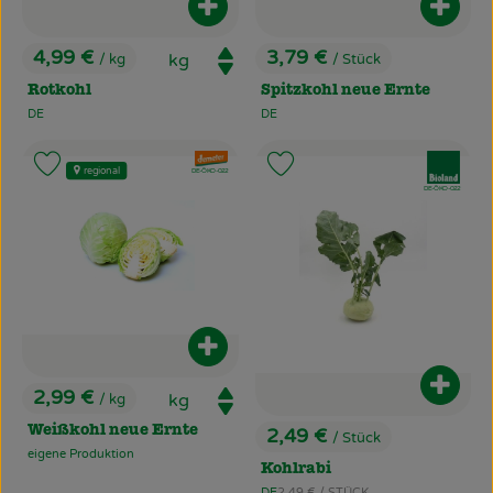
Produkt zum Warenkorb hinzufüg
Produ
4,99 €
3,79 €
/ kg
/ Stück
, Preis:
, Preis:
Rotkohl
Spitzkohl neue Ernte
DE
DE
, Herkunft:
, Herkunft:
, Verband:
, Verband:
Produkt zu Favouriten hinzufügen
Produkt zu Favouriten hinzufü
regional
, Kontrollstelle:
DE-ÖKO-022
, Kontrollstelle:
DE-ÖKO-022
Produkt zum Warenkorb hinzufüg
Produ
2,99 €
/ kg
, Preis:
Weißkohl neue Ernte
2,49 €
/ Stück
, Preis:
eigene Produktion
, Herkunft:
Kohlrabi
, Referenzpreis:
DE
2,49 €
/ STÜCK