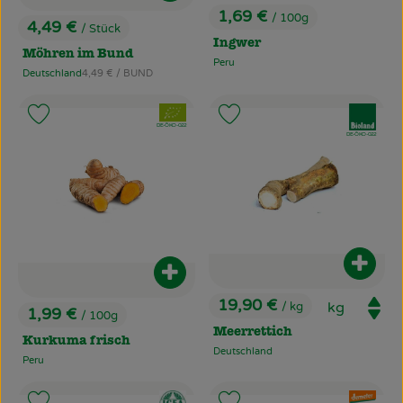
1,69 €
/ 100g
, Preis:
4,49 €
/ Stück
, Preis:
Ingwer
Möhren im Bund
Peru
, Herkunft:
, Referenzpreis:
Deutschland
4,49 €
/ BUND
, Herkunft:
, Verband:
, Verband:
Produkt zu Favouriten hinzufügen
Produkt zu Favouriten hinzufü
, Kontrollstelle:
DE-ÖKO-022
, Kontrollstelle:
DE-ÖKO-022
Produ
Produkt zum Warenkorb hinzufüg
19,90 €
/ kg
1,99 €
, Preis:
/ 100g
, Preis:
Meerrettich
Kurkuma frisch
Deutschland
, Herkunft:
Peru
, Herkunft:
, Verband:
, Verband: