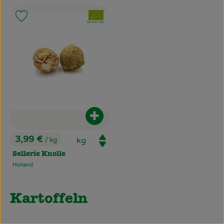
, Verband:
Produkt zu Favouriten hinzufügen
, Kontrollstelle:
DE-ÖKO-022
Produkt zum Warenkorb hinzufüg
3,99 €
/ kg
, Preis:
Sellerie Knolle
Holland
, Herkunft:
Kartoffeln