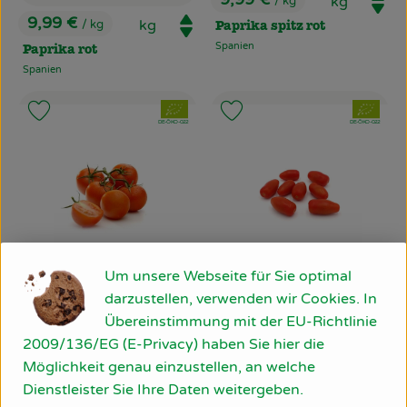
/ kg
, Preis:
9,99 €
/ kg
Paprika spitz rot
, Preis:
Spanien
Paprika rot
, Herkunft:
Spanien
, Herkunft:
, Verband:
, Verband:
Produkt zu Favouriten hinzufügen
Produkt zu Favouriten hinzufü
, Kontrollstelle:
, Kontrollstelle:
DE-ÖKO-022
DE-ÖKO-022
Um unsere Webseite für Sie optimal
darzustellen, verwenden wir Cookies. In
Produkt zum Warenkorb hinzufüg
Produ
Übereinstimmung mit der EU-Richtlinie
9,99 €
9,99 €
/ kg
/ kg
2009/136/EG (E-Privacy) haben Sie hier die
, Preis:
, Preis:
Tomaten Cocktail
Tomaten Datterino
Möglichkeit genau einzustellen, an welche
Spanien
Spanien
Dienstleister Sie Ihre Daten weitergeben.
, Herkunft:
, Herkunft: