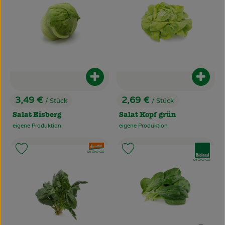
Produkt zum Warenkorb hinzufüg
Produ
3,49 €
2,69 €
/ Stück
/ Stück
, Preis:
, Preis:
Salat Eisberg
Salat Kopf grün
eigene Produktion
eigene Produktion
, Herkunft:
, Herkunft:
, Verband:
, Verband:
Produkt zu Favouriten hinzufügen
Produkt zu Favouriten hinzufü
, Kontrollstelle:
DE-ÖKO-022
, Kontrollstelle:
DE-ÖKO-022