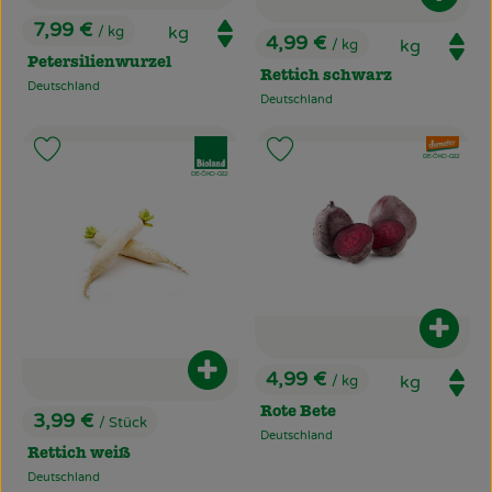
Produ
7,99 €
/ kg
4,99 €
, Preis:
/ kg
, Preis:
Petersilienwurzel
Rettich schwarz
Deutschland
, Herkunft:
Deutschland
, Herkunft:
, Verband:
, Verband:
Produkt zu Favouriten hinzufügen
Produkt zu Favouriten hinzufü
, Kontrollstelle:
DE-ÖKO-022
, Kontrollstelle:
DE-ÖKO-022
Produ
Produkt zum Warenkorb hinzufüg
4,99 €
/ kg
, Preis:
Rote Bete
3,99 €
/ Stück
, Preis:
Deutschland
, Herkunft:
Rettich weiß
Deutschland
, Herkunft: