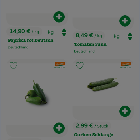
Produkt zum Warenkorb hinzufüg
Produ
14,90 €
/ kg
, Preis:
8,49 €
/ kg
, Preis:
Paprika rot Deutsch
Tomaten rund
Deutschland
, Herkunft:
Deutschland
, Herkunft:
, Verband:
, Verband:
Produkt zu Favouriten hinzufügen
Produkt zu Favouriten hinzufü
, Kontrollstelle:
, Kontrollstelle:
DE-ÖKO-022
DE-ÖKO-022
Produ
2,99 €
/ Stück
, Preis:
Produkt zum Warenkorb hinzufüg
Gurken Schlange