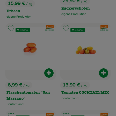
29,90 €
/ kg
15,99 €
, Preis:
/ kg
, Preis:
Zuckerschoten
Erbsen
eigene Produktion
, Herkunft:
eigene Produktion
, Herkunft:
, Verband:
, Verband:
Produkt zu Favouriten hinzufügen
Produkt zu Favouriten hinzufü
regional
regional
, Kontrollstelle:
, Kontrollstelle:
DE-ÖKO-022
DE-ÖKO-022
Produkt zum Warenkorb hinzufüg
Produ
8,99 €
13,90 €
/ kg
/ kg
, Preis:
, Preis:
Flaschentomaten "San
Tomaten COCKTAIL MIX
Deutschland
Marzano"
, Herkunft:
Deutschland
, Herkunft:
, Verband:
, Verband: