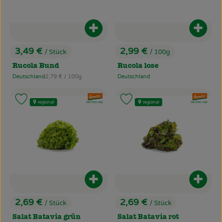
Produkt zum Warenkorb hinzufüg
Produ
3,49 €
2,99 €
/ Stück
/ 100g
, Preis:
, Preis:
Rucola Bund
Rucola lose
, Referenzpreis:
Deutschland
2,79 €
/ 100g
Deutschland
, Herkunft:
, Herkunft:
, Verband:
, Verband:
Produkt zu Favouriten hinzufügen
Produkt zu Favouriten hinzufü
regional
regional
, Kontrollstelle:
, Kontrollstelle:
DE-ÖKO-022
DE-ÖKO-022
Produkt zum Warenkorb hinzufüg
Produ
2,69 €
2,69 €
/ Stück
/ Stück
, Preis:
, Preis:
Salat Batavia grün
Salat Batavia rot