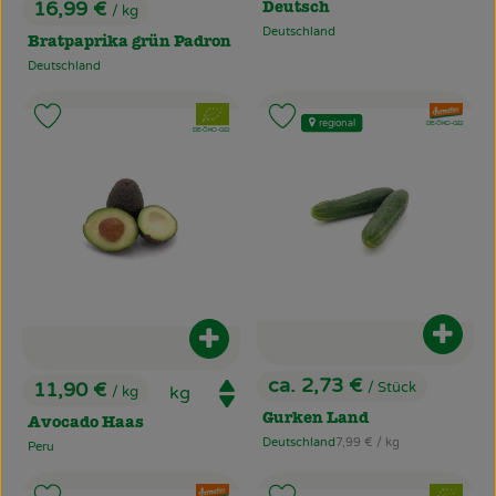
16,99 €
Deutsch
/ kg
, Preis:
Deutschland
, Herkunft:
Bratpaprika grün Padron
Deutschland
, Herkunft:
, Verband:
, Verband:
Produkt zu Favouriten hinzufügen
Produkt zu Favouriten hinzufü
regional
, Kontrollstelle:
DE-ÖKO-022
, Kontrollstelle:
DE-ÖKO-022
Produ
Produkt zum Warenkorb hinzufüg
ca. 2,73 €
11,90 €
/ Stück
/ kg
, Preis:
, Preis:
Gurken Land
Avocado Haas
, Referenzpreis:
Deutschland
7,99 €
/ kg
Peru
, Herkunft:
, Herkunft:
, Verband:
, Verband: