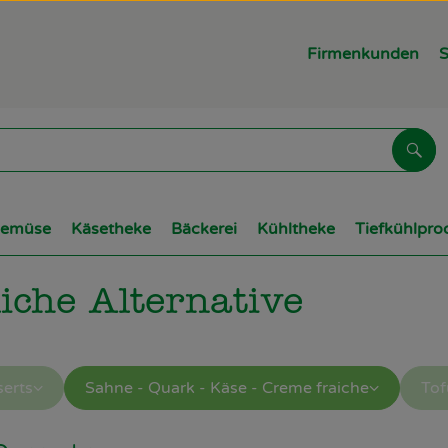
Firmenkunden
S
Suc
Gemüse
Käsetheke
Bäckerei
Kühltheke
Tiefkühlpro
liche Alternative
serts
Sahne - Quark - Käse - Creme fraiche
Tof