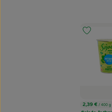
Produkt zu
2,39 €
/ 400 g
, Preis: