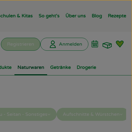
chulen & Kitas
So geht’s
Über uns
Blog
Rezepte
Warenk
L
Registrieren
Anmelden
hen
dukte
Naturwaren
Getränke
Drogerie
u - Seitan - Sonstiges
Aufschnitte & Würstchen