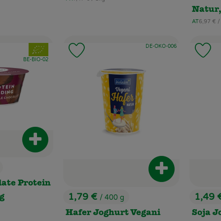
, Herkunft:
Natur,
, Referen
AT
6,97 €
/
, Herkunft:
, Kontrollstelle:
, Verband:
DE-ÖKO-006
 Favouriten hinzufügen
Produkt zu Favouriten hinzufügen
Pr
, Kontrollstelle:
BE-BIO-02
Produkt zum Warenkorb hinzufügen
Produkt zum Wa
ate Protein
1,79 €
1,49 
/ 400 g
g
, Preis:
, Preis
Hafer Joghurt Vegani
Soja J