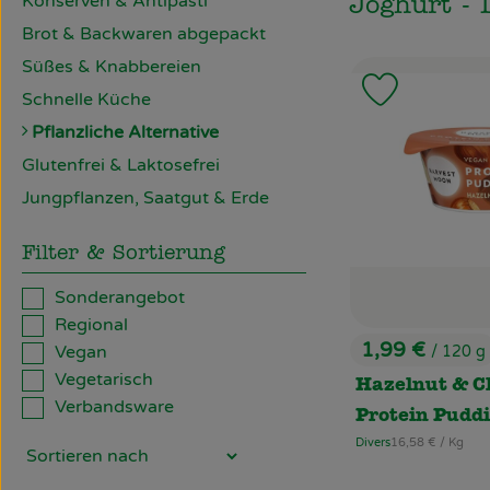
Konserven & Antipasti
Joghurt - 
Brot & Backwaren abgepackt
Süßes & Knabbereien
Produkt zu
Schnelle Küche
Pflanzliche Alternative
Glutenfrei & Laktosefrei
Jungpflanzen, Saatgut & Erde
Filter & Sortierung
Sonderangebot
Regional
1,99 €
Vegan
/ 120 g
, Preis:
Vegetarisch
Hazelnut & C
Verbandsware
Protein Puddi
, Referenzpreis:
Divers
16,58 €
/ Kg
, Herkunft: