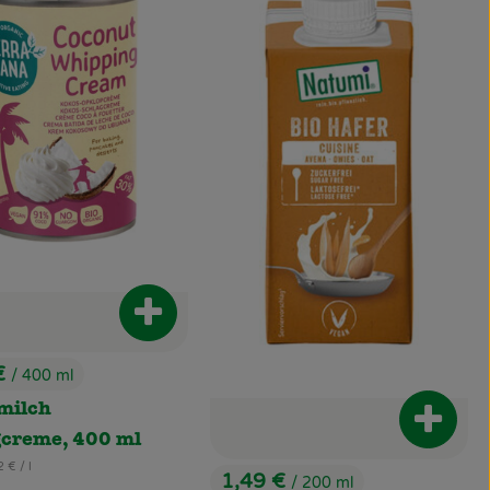
renkorb hinzufügen
Produkt zum Warenkorb hinzufügen
€
/ 400 ml
:
milch
Produk
gcreme, 400 ml
erenzpreis:
2 €
/ l
1,49 €
/ 200 ml