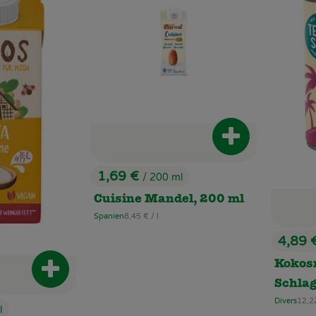
Produkt zum Wa
1,69 €
/ 200 ml
, Preis:
Cuisine Mandel, 200 ml
, Referenzpreis:
Spanien
8,45 €
/ l
, Herkunft:
4,89 
, Preis
Kokos
Produkt zum Warenkorb hinzufügen
Schla
, Ref
Divers
12,2
, Herkunft:
l