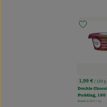
Produkt zu
1,99 €
/ 120 g
, Preis:
Double Chocol
Pudding, 120 
, Referenzpreis:
Divers
16,58 €
/ Kg
, Herkunft: