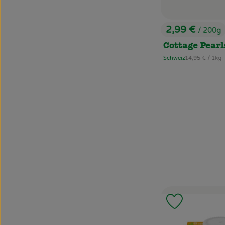
2,99 €
/ 200g
, Preis:
Cottage Pearl
, Referenzpreis:
Schweiz
14,95 €
/ 1kg
, Herkunft:
Produkt zu