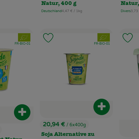
Natur, 400 g
Natur,
, Referenzpreis:
, Ref
Deutschland
4,47 €
/ 1kg
Divers
3,73
, Herkunft:
, Herkunft:
, Verband:
, Verband:
 Favouriten hinzufügen
Produkt zu Favouriten hinzufügen
Pr
, Kontrollstelle:
, Kontrollstelle:
FR-BIO-01
FR-BIO-01
Produkt zum Wa
Produkt zum Warenkorb hinzufügen
20,94 €
/ 6x400g
, Preis:
Soja Alternative zu