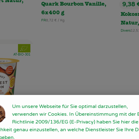
t Natur,
9,38 
Quark Bourbon Vanille,
, Preis
6x400 g
Kokos
, Referenzpreis:
FR
8,72 €
/ Kg
, Herkunft:
Natur,
, Ref
Divers
12,5
, Herkunft:
, Verband:
 Favouriten hinzufügen
, Kontrollstelle:
AT-BIO-301
Um unsere Webseite für Sie optimal darzustellen,
verwenden wir Cookies. In Übereinstimmung mit der 
Richtlinie 2009/136/EG (E-Privacy) haben Sie hier die
Produkt zum Warenkorb hinzufügen
hkeit genau einzustellen, an welche Dienstleister Sie Ihre 
geben.