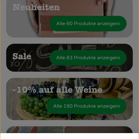
Obst & Gemüse
Neuheiten
Käsetheke
Alle 60 Produkte anzeigen
Bäckerei
Kühltheke
Sale
Alle 83 Produkte anzeigen
Tiefkühlprodukte
Naturwaren
Getränke
-10% auf alle Weine
Drogerie
Alle 190 Produkte anzeigen
Firmenkunden
Schulen & Kitas