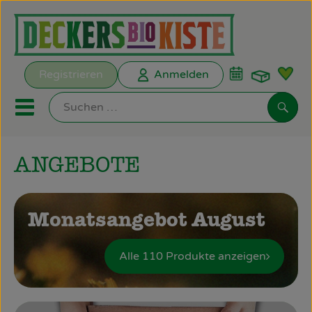
Warenk
Registrieren
Anmelden
Link
Mobiles Menu öffnen oder s
Such
ANGEBOTE
Biokisten
Kochkisten
Monatsangebot August
ANGEBOTE
Alle 110 Produkte anzeigen
EMPFEHLUNGEN
Biokisten