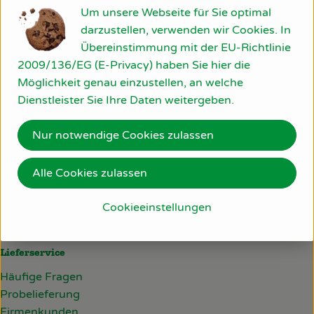
-10% auf Sonnen- und
Um unsere Webseite für Sie optimal
So geht’s
darzustellen, verwenden wir Cookies. In
Insektenschutz
Übereinstimmung mit der EU-Richtlinie
Über uns
2009/136/EG (E-Privacy) haben Sie hier die
Alle 17 Produkte anzeigen
Möglichkeit genau einzustellen, an welche
Blog
Dienstleister Sie Ihre Daten weitergeben.
Rezepte
Nur notwendige Cookies zulassen
Du hast eine Frage? Wir helfen gerne:
Am Bollgraben 11
Alle Cookies zulassen
76534 Baden-Baden
07223/806 22 30
Cookieeinstellungen
info@deckersbiokiste.de
Lieferservice
Häufige Fragen
Probelieferung
Firmenkunden