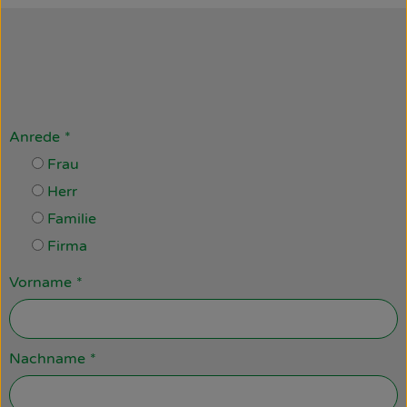
So geht’s
Über uns
Blog
Anrede
*
Rezepte
Frau
Herr
Familie
Firma
Vorname
*
Nachname
*