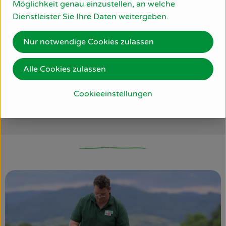
Möglichkeit genau einzustellen, an welche
Dienstleister Sie Ihre Daten weitergeben.
Nur notwendige Cookies zulassen
Schreib uns!
Nutze das nebenstehende
Alle Cookies zulassen
Kontaktformular oder schick uns eine
E-Mail an info@deckersbiokiste.de
Cookieeinstellungen