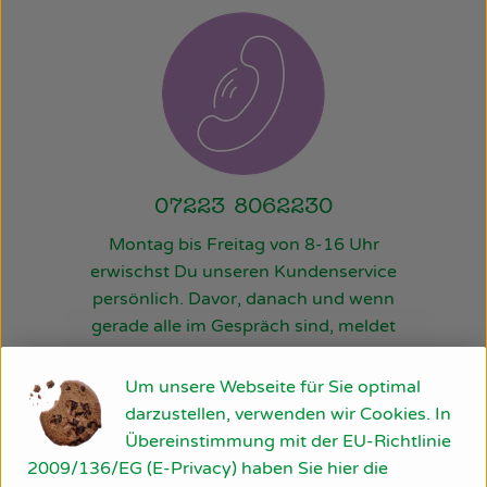
07223 8062230
Montag bis Freitag von 8-16 Uhr
erwischst Du unseren
Kundenservice
persönlich. Davor, danach und wenn
gerade alle im Gespräch sind, meldet
sich unser Anrufbeantworter.
Um unsere Webseite für Sie optimal
darzustellen, verwenden wir Cookies. In
Übereinstimmung mit der EU-Richtlinie
2009/136/EG (E-Privacy) haben Sie hier die