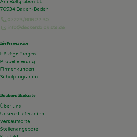
Am Bollgraben 11
76534 Baden-Baden
07223/806 22 30
info@deckersbiokiste.de
Lieferservice
Häufige Fragen
Probelieferung
Firmenkunden
Schulprogramm
Deckers Biokiste
Über uns
Unsere Lieferanten
Verkaufsorte
Stellenangebote
Kontakt