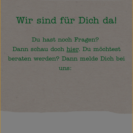
Obst & Gemüse
Käsetheke
Wir sind für Dich da!
Bäckerei
Du hast noch Fragen?
Kühltheke
Dann schau doch
hier
. Du möchtest
Tiefkühlprodukte
beraten werden? Dann melde Dich bei
uns:
Naturwaren
Getränke
Drogerie
Firmenkunden
Schulen & Kitas