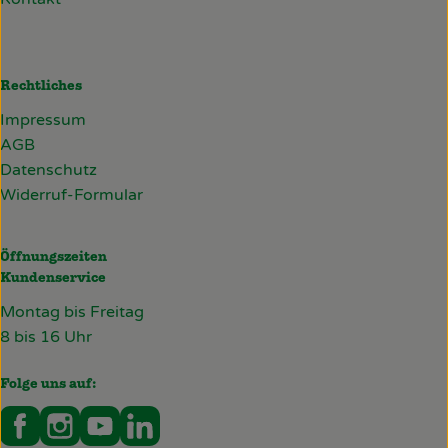
Rechtliches
Impressum
AGB
Datenschutz
Widerruf-Formular
Öffnungszeiten
Kundenservice
Montag bis Freitag
8 bis 16 Uhr
Folge uns auf:
Externer Link zu https://www.facebook.com/deckersb
Externer Link zu https://www.instagram.com/de
Externer Link zu https://www.youtube.co
Externer Link zu https://www.linked