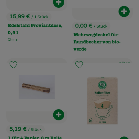
Produkt zum Warenkorb hinzufüg
Produ
15,99 €
/ 1 Stück
, Preis:
0,00 €
/ Stück
Edelstahl Proviantdose,
, Preis:
0,9 l
Mehrwegdeckel für
China
, Herkunft:
Rundbecher von bio-
verde
, Kontrollstelle:
, Kontrollstelle:
, Verband:
.
, Verband:
DE-ÖKO-022
Produkt zu Favouriten hinzufügen
Produkt zu Favouriten hinzufü
Produkt zum Warenkorb hinzufüg
5,19 €
/ Stück
, Preis:
1 für 4 Papier, 8 m Rolle