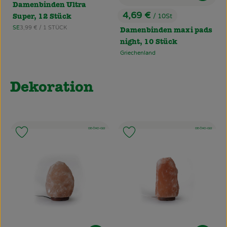
Damenbinden Ultra
4,69 €
/ 10St
Super, 12 Stück
, Preis:
, Referenzpreis:
SE
3,99 €
/ 1 STÜCK
Damenbinden maxi pads
, Herkunft:
night, 10 Stück
Griechenland
, Herkunft:
Dekoration
, Kontrollstelle:
, Kontrollstelle:
DE-ÖKO-022
DE-ÖKO-022
Produkt zu Favouriten hinzufügen
Produkt zu Favouriten hinzufü