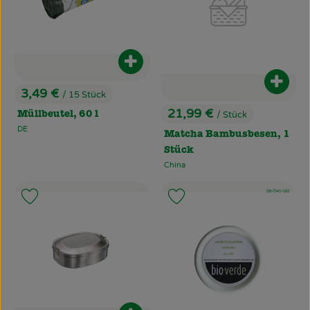
Produkt zum Warenkorb hinzufüg
Produ
3,49 €
/ 15 Stück
, Preis:
21,99 €
/ Stück
Müllbeutel, 60 l
, Preis:
DE
, Herkunft:
Matcha Bambusbesen, 1
Stück
China
, Herkunft:
, Kontrollstelle:
, Kontrollstelle:
, Verband:
.
DE-ÖKO-022
Produkt zu Favouriten hinzufügen
Produkt zu Favouriten hinzufü