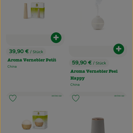
Produkt zum Warenkorb hinzufüg
Produ
39,90 €
/ Stück
, Preis:
Aroma Vernebler Petit
59,90 €
/ Stück
, Preis:
China
, Herkunft:
Aroma Vernebler Feel
Happy
China
, Herkunft:
, Kontrollstelle:
, Kontrollstelle:
, Verband:
DE-ÖKO-022
, Verband:
DE-ÖKO-022
Produkt zu Favouriten hinzufügen
Produkt zu Favouriten hinzufü