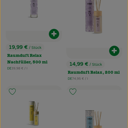
Produkt zum Warenkorb hinzufüg
19,99 €
/ Stück
, Preis:
Produ
Raumduft Relax
Nachfüller, 500 ml
14,99 €
/ Stück
, Preis:
, Referenzpreis:
DE
39,98 €
/ l
, Herkunft:
Raumduft Relax, 200 ml
, Referenzpreis:
DE
74,95 €
/ l
, Herkunft:
, Kontrollstelle:
, Kontrollstel
, Verband:
.
, Ver
.
Produkt zu Favouriten hinzufügen
Produkt zu Favouriten hinzufü