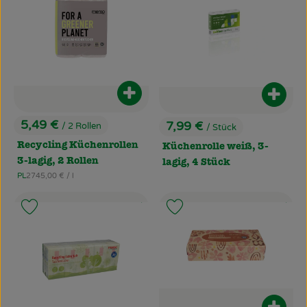
Produkt zum Warenkorb hinzufüg
Produ
5,49 €
7,99 €
/ 2 Rollen
/ Stück
, Preis:
, Preis:
Recycling Küchenrollen
Küchenrolle weiß, 3-
3-lagig, 2 Rollen
lagig, 4 Stück
, Referenzpreis:
PL
2745,00 €
/ l
, Herkunft:
, Kontrollstelle:
, Kontrollstel
.
.
Produkt zu Favouriten hinzufügen
Produkt zu Favouriten hinzufü