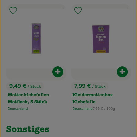
, Kontrollstelle:
, Kontrollstel
.
.
Produkt zu Favouriten hinzufügen
Produkt zu Favouriten hinzufü
Produkt zum Warenkorb hinzufüg
Produ
9,49 €
7,99 €
/ Stück
/ Stück
, Preis:
, Preis:
Mottenklebefallen
Kleidermottenbox
Mottlock, 5 Stück
Klebefalle
, Referenzpreis:
Deutschland
Deutschland
7,99 €
/ 100g
, Herkunft:
, Herkunft:
Sonstiges