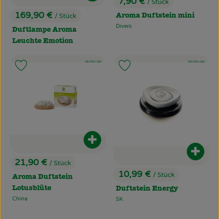
7,90 €
/ Stück
, Preis:
169,90 €
/ Stück
Aroma Duftstein mini
, Preis:
Divers
, Herkunft:
Duftlampe Aroma
Leuchte Emotion
, Kontrollstelle:
, Kontrollstelle:
, Verband:
DE-ÖKO-022
, Verband:
DE-ÖKO-022
Produkt zu Favouriten hinzufügen
Produkt zu Favouriten hinzufü
Produkt zum Warenkorb hinzufüg
Produ
21,90 €
/ Stück
, Preis:
10,99 €
/ Stück
Aroma Duftstein
, Preis:
Lotusblüte
Duftstein Energy
China
SK
, Herkunft:
, Herkunft: