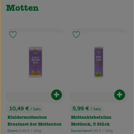
Motten
, Kontrollstelle:
, Kontrollstel
, Verband:
.
.
Produkt zu Favouriten hinzufügen
Produkt zu Favouriten hinzufü
Produkt zum Warenkorb hinzufüg
Produ
10,49 €
5,99 €
/ Sets
/ Sets
, Preis:
, Preis:
Kleidermottenbox
Mottenklebefallen
Ersatzset 2er Mottenbox
Mottlock, 3 Stück
, Referenzpreis:
, Referenzpreis:
Divers
10,49 €
/ 100g
Deutschland
5,99 €
/ 100g
, Herkunft:
, Herkunft: