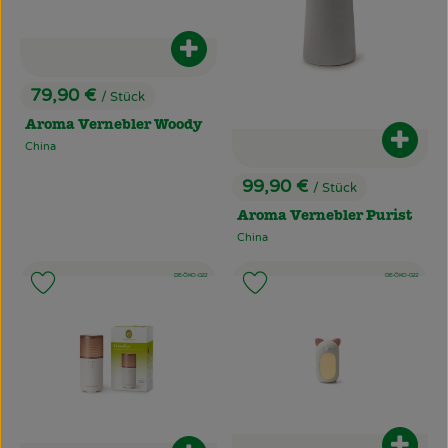
Produkt zum Warenkorb hinzufüg
79,90 €
/ Stück
, Preis:
Aroma Vernebler Woody
Produ
China
, Herkunft:
99,90 €
/ Stück
, Preis:
Aroma Vernebler Purist
China
, Herkunft:
, Kontrollstelle:
, Kontrollstelle:
, Verband:
DE-ÖKO-022
, Verband:
DE-ÖKO-022
Produkt zu Favouriten hinzufügen
Produkt zu Favouriten hinzufü