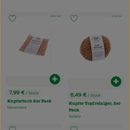
, Kontrollstelle:
, Kontrollstelle:
DE-ÖKO-022
, Verband:
DE-ÖKO-022
Produkt zu Favouriten hinzufügen
Produkt zu Favouriten hinzufü
Produkt zum Warenkorb hinzufüg
Produ
7,99 €
/ Stück
6,49 €
/ Stück
, Preis:
, Preis:
Kupfertuch 2er Pack
Kupfer Topfreiniger, 2er
Deutschland
, Herkunft:
Pack
Holland
, Herkunft:
, Kontrollstelle:
, Kontrollstel
, Verband:
.
, Ver
.