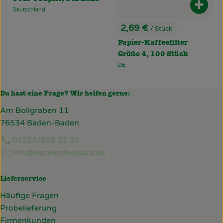
Produ
Deutschland
, Herkunft:
2,69 €
/ Stück
, Preis:
Papier-Kaffeefilter
Größe 4, 100 Stück
DE
, Herkunft:
Du hast eine Frage? Wir helfen gerne:
Am Bollgraben 11
76534 Baden-Baden
07223/806 22 30
info@deckersbiokiste.de
Lieferservice
Häufige Fragen
Probelieferung
Firmenkunden