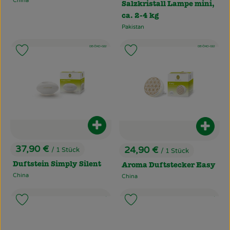
China
, Herkunft:
Salzkristall Lampe mini,
ca. 2-4 kg
Pakistan
, Herkunft:
, Kontrollstelle:
, Kontrollstelle:
, Verband:
DE-ÖKO-022
, Verband:
DE-ÖKO-022
Produkt zu Favouriten hinzufügen
Produkt zu Favouriten hinzufü
Produkt zum Warenkorb hinzufüg
Produ
37,90 €
24,90 €
/ 1 Stück
/ 1 Stück
, Preis:
, Preis:
Duftstein Simply Silent
Aroma Duftstecker Easy
China
China
, Herkunft:
, Herkunft:
, Kontrollstelle:
, Kontrollstel
, Verband:
.
, Ver
.
Produkt zu Favouriten hinzufügen
Produkt zu Favouriten hinzufü