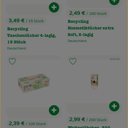
Produ
Produkt zum Warenkorb hinzufüg
2,49 €
/ 100 Stück
, Preis:
3,49 €
/ 15 Stück
Recycling
, Preis:
Kosmetiktücher extra
Recycling
Soft, 2-lagig
Taschentücher 4-lagig,
Deutschland
15 Stück
, Herkunft:
Deutschland
, Herkunft:
, Kontrollstelle:
, Kontrollstelle:
.
DE-ÖKO-022
Produkt zu Favouriten hinzufügen
Produkt zu Favouriten hinzufü
Produ
Produkt zum Warenkorb hinzufüg
2,99 €
/ 200 Stück
, Preis:
2,39 €
/ 100 Stück
, Preis: