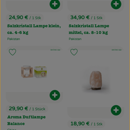
Produkt zum Warenkorb hinzufüg
Produ
24,90 €
34,90 €
/ 1 Stk
/ 1 Stk
, Preis:
, Preis:
Salzkristall Lampe klein,
Salzkristall Lampe
ca. 4-6 kg
mittel, ca. 8-10 kg
Pakistan
Pakistan
, Herkunft:
, Herkunft:
, Kontrollstelle:
, Kontrollstelle:
, Verband:
DE-ÖKO-022
DE-ÖKO-022
Produkt zu Favouriten hinzufügen
Produkt zu Favouriten hinzufü
Produkt zum Warenkorb hinzufüg
29,90 €
/ 1 Stück
, Preis:
Produ
Aroma Duftlampe
18,90 €
/ 1 Stk
Balance
, Preis: