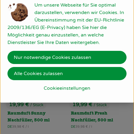
23,90 €
/ Stück
Um unsere Webseite für Sie optimal
, Preis:
19,90 €
/ 1 Stück
darzustellen, verwenden wir Cookies. In
Zirbenkugel
, Preis:
, Referenzpreis:
AT
23,90 €
/ 1 STÜCK
Übereinstimmung mit der EU-Richtlinie
Aroma Duftstein Lava
, Herkunft:
China
2009/136/EG (E-Privacy) haben Sie hier die
, Herkunft:
Möglichkeit genau einzustellen, an welche
, Kontrollstelle:
, Kontrollstel
, Verband:
.
, Ver
.
Produkt zu Favouriten hinzufügen
Produkt zu Favouriten hinzufü
Dienstleister Sie Ihre Daten weitergeben.
Nur notwendige Cookies zulassen
Alle Cookies zulassen
Cookieeinstellungen
Produkt zum Warenkorb hinzufüg
Produ
19,99 €
19,99 €
/ Stück
/ Stück
, Preis:
, Preis:
Raumduft Sunny
Raumduft Fresh
Nachfüller, 500 ml
Nachfüller, 500 ml
, Referenzpreis:
, Referenzpreis:
DE
39,98 €
/ l
DE
39,98 €
/ l
, Herkunft:
, Herkunft: