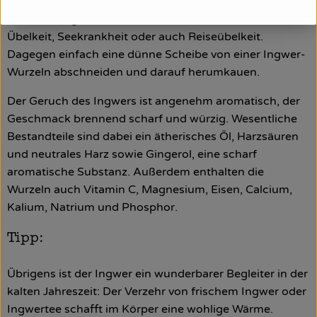
Wirkung gegen Übelkeit. Er kann gegen alle Formen von
Übelkeit eingesetzt werden, sei es die "normale"
Übelkeit, Seekrankheit oder auch Reiseübelkeit.
Dagegen einfach eine dünne Scheibe von einer Ingwer-
Wurzeln abschneiden und darauf herumkauen.
Der Geruch des Ingwers ist angenehm aromatisch, der
Geschmack brennend scharf und würzig. Wesentliche
Bestandteile sind dabei ein ätherisches Öl, Harzsäuren
und neutrales Harz sowie Gingerol, eine scharf
aromatische Substanz. Außerdem enthalten die
Wurzeln auch Vitamin C, Magnesium, Eisen, Calcium,
Kalium, Natrium und Phosphor.
Tipp:
Übrigens ist der Ingwer ein wunderbarer Begleiter in der
kalten Jahreszeit: Der Verzehr von frischem Ingwer oder
Ingwertee schafft im Körper eine wohlige Wärme.