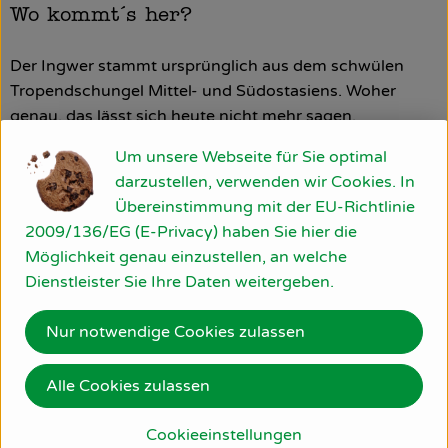
Wo kommt´s her?
Der Ingwer stammt ursprünglich aus dem schwülen
Tropendschungel Mittel- und Südostasiens. Woher
genau, das lässt sich heute nicht mehr sagen.
Um unsere Webseite für Sie optimal
Was ist drin?
darzustellen, verwenden wir Cookies. In
Übereinstimmung mit der EU-Richtlinie
Zubereitungen aus dem Ingwer-Wurzelstock werden
2009/136/EG (E-Privacy) haben Sie hier die
antioxidative, antiemetische (gegen Übelkeit und
Möglichkeit genau einzustellen, an welche
Erbrechen), entzündungshemmende, sowie anregende
Dienstleister Sie Ihre Daten weitergeben.
Effekte auf die Magensaft,- Speichel- und Gallenbildung
sowie die Darmfunktion zugesprochen und daher
Nur notwendige Cookies zulassen
insbesondere in der asiatischen Alternativmedizin
traditionell auch zur Behandlung von Rheuma,
Muskelschmerzen oder Erkältungen verordnet.
Alle Cookies zulassen
Ein besonderes Einsatzgebiet des Ingwers ist die
Cookieeinstellungen