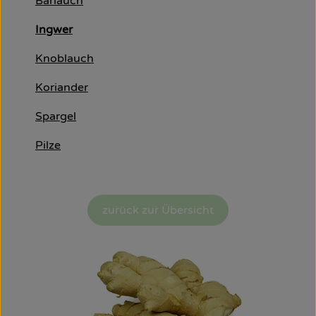
Bärlauch
Obst & Gemüse
Ingwer
Käsetheke
Knoblauch
Bäckerei
Koriander
Kühltheke
Spargel
Tiefkühlprodukte
Pilze
Naturwaren
Getränke
zurück zur Übersicht
Drogerie
Firmenkunden
Schulen & Kitas