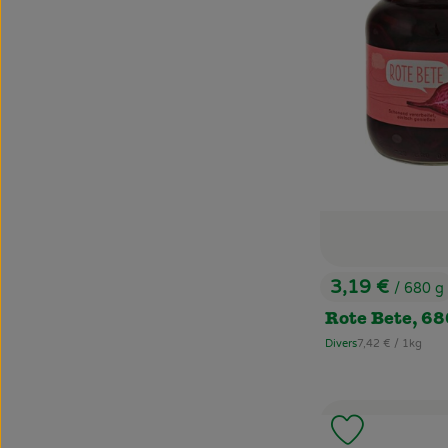
3,19 €
/ 680 g
, Preis:
Rote Bete, 68
, Referenzpreis:
Divers
7,42 €
/ 1kg
, Herkunft:
Produkt zu