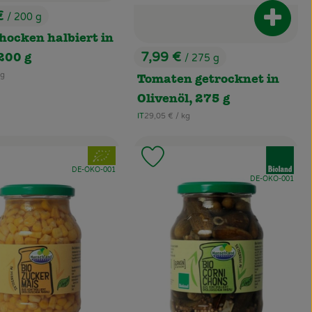
€
/ 200 g
Produk
:
hocken halbiert in
7,99 €
/ 275 g
200 g
, Preis:
eis:
kg
Tomaten getrocknet in
Olivenöl, 275 g
, Referenzpreis:
IT
29,05 €
/ kg
, Herkunft:
, Verband:
, Verband:
odukt zu Favouriten hinzufügen
Produkt zu Favouriten hinz
, Kontrollstelle:
DE-ÖKO-001
, Kontrollstelle:
DE-ÖKO-001