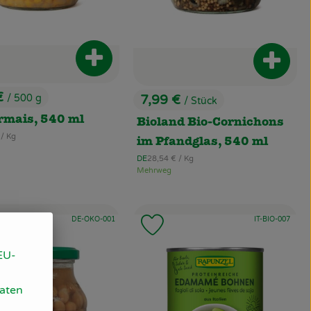
renkorb hinzufügen
Produkt zum Warenkorb hinzufügen
Produk
€
7,99 €
/ 500 g
/ Stück
:
, Preis:
rmais, 540 ml
Bioland Bio-Cornichons
zpreis:
€
/ Kg
im Pfandglas, 540 ml
, Referenzpreis:
DE
28,54 €
/ Kg
, Herkunft:
Mehrweg
, Kontrollstelle:
, Kontrollstelle:
DE-ÖKO-001
IT-BIO-007
odukt zu Favouriten hinzufügen
Produkt zu Favouriten hinz
EU-
Daten