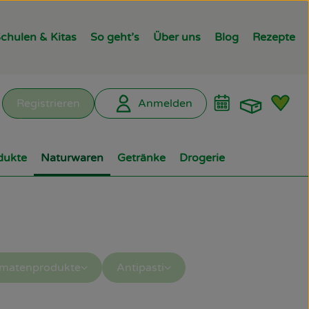
chulen & Kitas
So geht’s
Über uns
Blog
Rezepte
Warenk
L
Registrieren
Anmelden
hen
dukte
Naturwaren
Getränke
Drogerie
matenprodukte
Antipasti