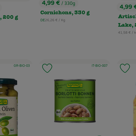
4,99 €
/ 330g
4,99 
, Preis:
, Preis
Cornichons, 330 g
Artisc
, 200 g
, Referenzpreis:
DE
26,26 €
/ Kg
, Herkunft:
Lake, 
, Referenzpr
41,58 €
/ 
, Kontrollstelle:
, Kontrollstelle:
GR-BIO-03
IT-BIO-007
 Favouriten hinzufügen
Produkt zu Favouriten hinzufügen
Pr