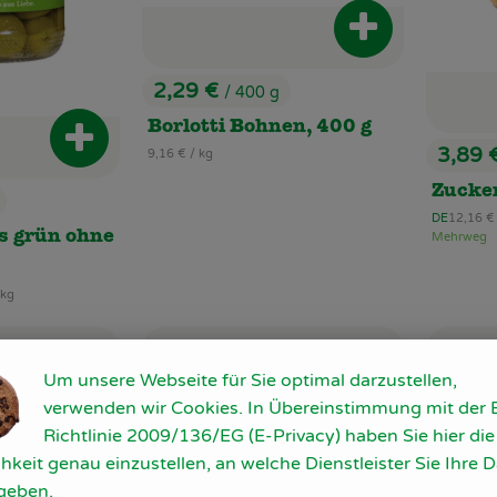
Produkt zum Wa
2,29 €
/ 400 g
, Preis:
Borlotti Bohnen, 400 g
Produkt zum Warenkorb hinzufügen
3,89 
, Referenzpreis:
9,16 €
/ kg
, Preis
Zucke
, Referen
DE
12,16 
, Herkunft:
s grün ohne
Mehrweg
preis:
 kg
, Kontrollstelle:
, Verband:
IT-BIO-009
 Favouriten hinzufügen
Produkt zu Favouriten hinzufügen
Pr
, Kontrollstelle:
NL-BIO-01
Um unsere Webseite für Sie optimal darzustellen,
verwenden wir Cookies. In Übereinstimmung mit der 
Richtlinie 2009/136/EG (E-Privacy) haben Sie hier die
hkeit genau einzustellen, an welche Dienstleister Sie Ihre 
geben.