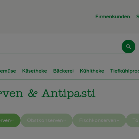
Firmenkunden
S
Suc
Gemüse
Käsetheke
Bäckerei
Kühltheke
Tiefkühlpro
ven & Antipasti
rven
Obstkonserven
Fischkonserven
To