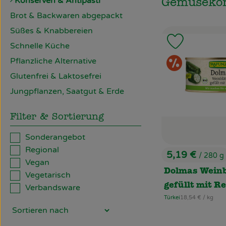
Konserven & Antipasti
Gemüseko
Brot & Backwaren abgepackt
Süßes & Knabbereien
Produkt zu
Schnelle Küche
Sond
Pflanzliche Alternative
Glutenfrei & Laktosefrei
Jungpflanzen, Saatgut & Erde
Filter & Sortierung
Sonderangebot
Regional
5,19 €
/ 280 g
, Preis:
Vegan
Dolmas Weinb
Vegetarisch
gefüllt mit Re
Verbandsware
, Referenzpreis:
Türkei
18,54 €
/ kg
, Herkunft: