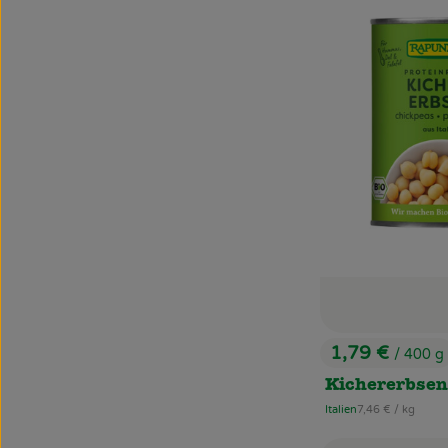
1,79 €
/ 400 g
, Preis:
Kichererbsen
, Referenzpreis:
Italien
7,46 €
/ kg
, Herkunft: