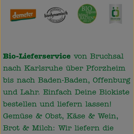
Obst & Gemüse
Käsetheke
Bäckerei
Kühltheke
Bio-Lieferservice
von Bruchsal
Tiefkühlprodukte
nach Karlsruhe über Pforzheim
Naturwaren
bis nach Baden-Baden, Offenburg
Getränke
und Lahr. Einfach Deine Biokiste
Drogerie
bestellen und liefern lassen!
Gemüse & Obst, Käse & Wein,
Firmenkunden
Brot & Milch: Wir liefern die
Schulen & Kitas