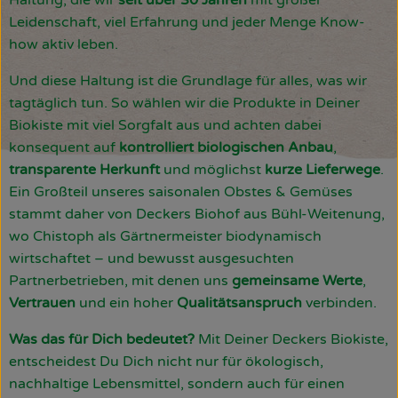
Haltung, die wir
seit über 30 Jahren
mit großer
Leidenschaft, viel Erfahrung und jeder Menge Know-
how aktiv leben.
Und diese Haltung ist die Grundlage für alles, was wir
tagtäglich tun. So wählen wir die Produkte in Deiner
Biokiste mit viel Sorgfalt aus und achten dabei
konsequent auf
kontrolliert biologischen Anbau
,
transparente Herkunft
und möglichst
kurze Lieferwege
.
Ein Großteil unseres saisonalen Obstes & Gemüses
stammt daher von Deckers Biohof aus Bühl-Weitenung,
wo Chistoph als Gärtnermeister biodynamisch
wirtschaftet – und bewusst ausgesuchten
Partnerbetrieben, mit denen uns
gemeinsame Werte
,
Vertrauen
und ein hoher
Qualitätsanspruch
verbinden.
Was das für Dich bedeutet?
Mit Deiner Deckers Biokiste,
entscheidest Du Dich nicht nur für ökologisch,
nachhaltige Lebensmittel, sondern auch für einen