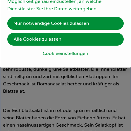
Möglichkeit genau einzustellen, an welche
robust macht. Im Kühlschrank hält er als Ganzes in Folie
Dienstleister Sie Ihre Daten weitergeben.
verpackt, bis zu zwei Wochen. Aufgeschnitten sollte er
nicht länger als eine Woche aufbewahrt werden. Die
Nur notwendige Cookies zulassen
knackigen Salatblätter haben einen herzhaften, leicht
herben Geschmack.
Alle Cookies zulassen
Cookieeinstellungen
Der Romana oder auch Römersalat ist kein typisch
runder Blattsalat-Kopf. Er hat längliche, stark gerippte,
sehr robuste, dunkelgrüne Salatblätter. Die Innenblätter
sind hellgrün und zart mit gelblichen Blattrippen. Im
Geschmack ist Romanasalat herber und kräftiger als
Blattsalat.
Der Eichblattsalat ist in rot oder grün erhältlich und
seine Blätter haben die Form von Eichenblättern. Er hat
einen haselnussartigen Geschmack. Sein Salatkopf ist