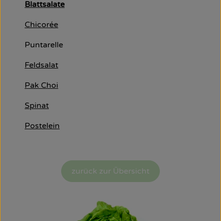
Blattsalate
Obst & Gemüse
Chicorée
Käsetheke
Puntarelle
Bäckerei
Feldsalat
Kühltheke
Pak Choi
Tiefkühlprodukte
Spinat
Naturwaren
Postelein
Getränke
Drogerie
zurück zur Übersicht
Firmenkunden
Schulen & Kitas