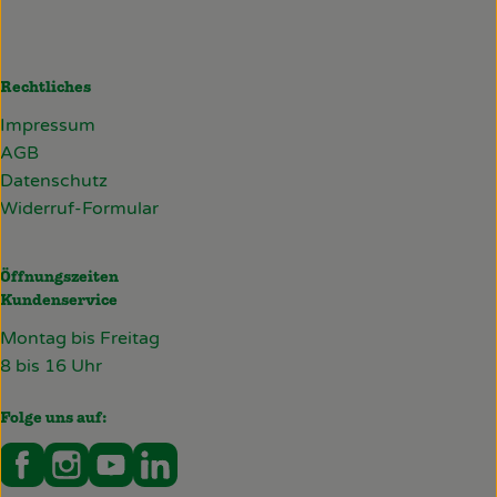
Rechtliches
Impressum
AGB
Datenschutz
Widerruf-Formular
Öffnungszeiten
Kundenservice
Montag bis Freitag
8 bis 16 Uhr
Folge uns auf:
Externer Link zu https://www.facebook.com/deckersb
Externer Link zu https://www.instagram.com/de
Externer Link zu https://www.youtube.co
Externer Link zu https://www.linked