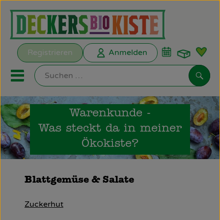
Warenk
Registrieren
Anmelden
Link
Mobiles Menu öffnen oder s
Such
Warenkunde -
Biokisten
Was steckt da in meiner
Kochkisten
Ökokiste?
ANGEBOTE
Blattgemüse & Salate
EMPFEHLUNGEN
Zuckerhut
Biokisten