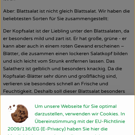
Aber: Blattsalat ist nicht gleich Blattsalat. Wir haben die
beliebtesten Sorten für Sie zusammengestellt:
Der Kopfsalat ist der Liebling unter den Blattsalaten, da
er besonders mild und zart ist. Er hat große, grüne - er
kann aber auch in einem roten Gewand erscheinen –
Blätter, die zusammen einen lockeren Salatkopf bilden
und sich leicht vom Strunk entfernen lassen. Das
Salatherz ist gelblich und besonders knackig. Da die
Kopfsalat-Blätter sehr dünn und großflächig sind,
verlieren sie besonders schnell an Frische und
Feuchtigkeit. Deshalb soll dieser Blattsalat besonders
schnell verbraucht werden.
Um unsere Webseite für Sie optimal
darzustellen, verwenden wir Cookies. In
Der Eissalat ist auch unter den Namen Eisberg- oder
Übereinstimmung mit der EU-Richtlinie
Krachsalat bekannt. Er hat einen besonders runden,
2009/136/EG (E-Privacy) haben Sie hier die
festen und dicht geschlossenem Kopf was ihn sehr