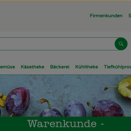
Firmenkunden
S
Suc
Gemüse
Käsetheke
Bäckerei
Kühltheke
Tiefkühlpro
Warenkunde -