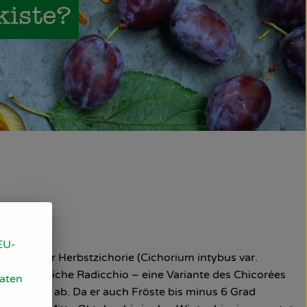
kiste?
EU-
kraut oder Herbstzichorie (Cichorium intybus var.
wie der rötliche Radicchio – eine Variante des Chicorées
Daten
Wegwarte ab. Da er auch Fröste bis minus 6 Grad