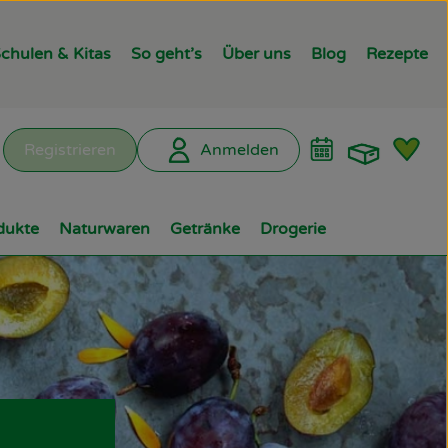
chulen & Kitas
So geht’s
Über uns
Blog
Rezepte
Warenk
L
Registrieren
Anmelden
hen
dukte
Naturwaren
Getränke
Drogerie