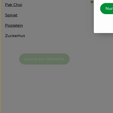
Pak Choi
Nur
Spinat
Postelein
Zuckerhut
zurück zur Übersicht