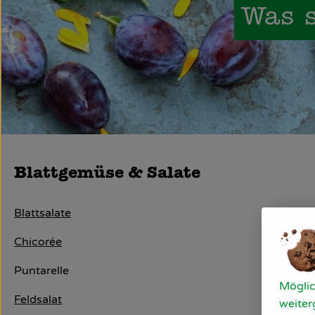
Was s
Blattgemüse & Salate
Blattsalate
Chicorée
Puntarelle
Möglic
Feldsalat
weiter