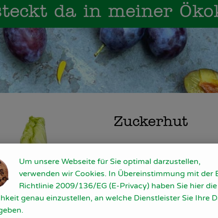
teckt da in meiner Öko
Zuckerhut
Wo kommt´s her?
Um unsere Webseite für Sie optimal darzustellen,
verwenden wir Cookies. In Übereinstimmung mit der 
Zuckerhut wird auch Fleisch
Richtlinie 2009/136/EG (E-Privacy) haben Sie hier die
foliosum) genannt. Er ist – 
hkeit genau einzustellen, an welche Dienstleister Sie Ihre 
und stammt von der wilden 
geben.