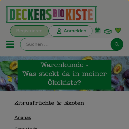
Warenk
Registrieren
Anmelden
Link
Mobiles Menu öffnen oder s
Such
Warenkunde -
Biokisten
Was steckt da in meiner
Kochkisten
Ökokiste?
ANGEBOTE
Zitrusfrüchte & Exoten
EMPFEHLUNGEN
Ananas
Biokisten