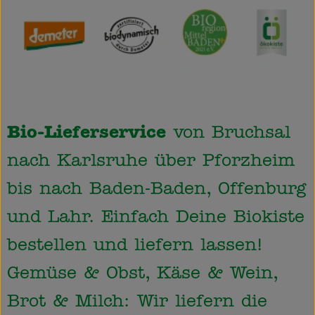
Obst & Gemüse
Käsetheke
Bäckerei
Kühltheke
Bio-Lieferservice
von Bruchsal
Tiefkühlprodukte
nach Karlsruhe über Pforzheim
Naturwaren
bis nach Baden-Baden, Offenburg
Getränke
und Lahr. Einfach Deine Biokiste
Drogerie
bestellen und liefern lassen!
Gemüse & Obst, Käse & Wein,
Firmenkunden
Brot & Milch: Wir liefern die
Schulen & Kitas