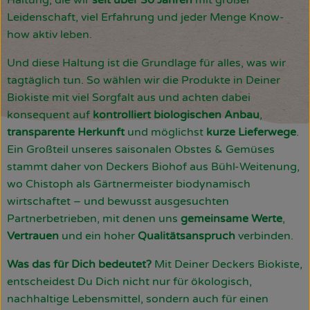
Haltung, die wir
seit über 30 Jahren
mit großer
Leidenschaft, viel Erfahrung und jeder Menge Know-
how aktiv leben.
Und diese Haltung ist die Grundlage für alles, was wir
tagtäglich tun. So wählen wir die Produkte in Deiner
Biokiste mit viel Sorgfalt aus und achten dabei
konsequent auf
kontrolliert biologischen Anbau
,
transparente Herkunft
und möglichst
kurze Lieferwege
.
Ein Großteil unseres saisonalen Obstes & Gemüses
stammt daher von Deckers Biohof aus Bühl-Weitenung,
wo Chistoph als Gärtnermeister biodynamisch
wirtschaftet – und bewusst ausgesuchten
Partnerbetrieben, mit denen uns
gemeinsame Werte
,
Vertrauen
und ein hoher
Qualitätsanspruch
verbinden.
Was das für Dich bedeutet?
Mit Deiner Deckers Biokiste,
entscheidest Du Dich nicht nur für ökologisch,
nachhaltige Lebensmittel, sondern auch für einen