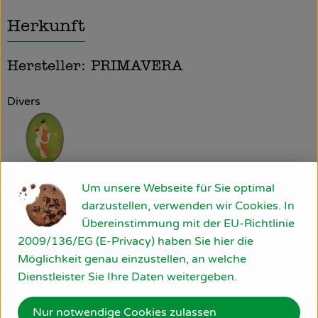
Herkunft
Hersteller: PRIMAVERA
Divers
Um unsere Webseite für Sie optimal
PRIMAVERA LIFE GMBH
darzustellen, verwenden wir Cookies. In
Übereinstimmung mit der EU-Richtlinie
D 87466 Oy-Mittelberg
2009/136/EG (E-Privacy) haben Sie hier die
Unsere Philosophie beruht auf dem Verständnis, dass
Möglichkeit genau einzustellen, an welche
eine ganzheitliche Betrachtung von Gesundheit und
Dienstleister Sie Ihre Daten weitergeben.
Schönheit das Wohlbefinden fördert und Körper, Geist
und Seele in Einklang bringt. Wir freuen uns, andere
Nur notwendige Cookies zulassen