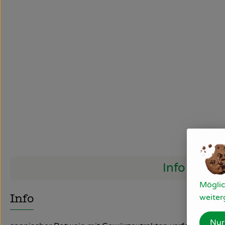
Info
Möglic
weiter
Info
Nur