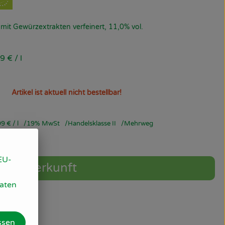
mit Gewürzextrakten verfeinert, 11,0% vol.
99 €
/ l
Artikel ist aktuell nicht bestellbar!
99 €
/ l
19% MwSt
Handelsklasse II
Mehrweg
EU-
Herkunft
Daten
ssen