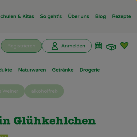
chulen & Kitas
So geht’s
Über uns
Blog
Rezepte
Warenk
L
Registrieren
Anmelden
hen
dukte
Naturwaren
Getränke
Drogerie
e Weine
alkoholfrei
ügen
in Glühkehlchen