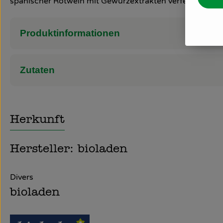
spanischer Rotwein mit Gewürzextrakten verfeinert, 11,
Produktinformationen
Zutaten
Herkunft
Hersteller: bioladen
Divers
bioladen