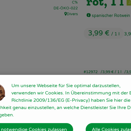
rot, 1 l
C%
, Kontrollstelle:
DE-ÖKO-022
Divers
spanischer Rotwein 
, Herkunft:
3,99 €
/ 1 l
3,
#12972
3,99 €
/ 1 l
3,
Um unsere Webseite für Sie optimal darzustellen,
verwenden wir Cookies. In Übereinstimmung mit der 
Richtlinie 2009/136/EG (E-Privacy) haben Sie hier die
hkeit genau einzustellen, an welche Dienstleister Sie Ihre 
geben.
 notwendige Cookies zulassen
Alle Cookies zula