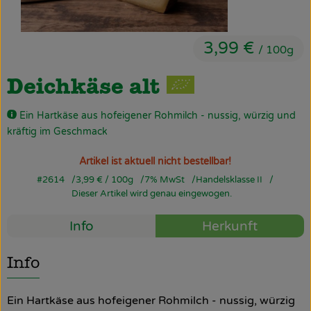
Obst & Gemüse
Käsetheke
3,99 €
/ 100g
Bäckerei
Deichkäse alt
Kühltheke
Ein Hartkäse aus hofeigener Rohmilch - nussig, würzig und
kräftig im Geschmack
Tiefkühlprodukte
Artikel ist aktuell nicht bestellbar!
Naturwaren
#2614
3,99 €
/ 100g
7% MwSt
Handelsklasse II
Dieser Artikel wird genau eingewogen.
Getränke
Info
Herkunft
Drogerie
Info
Firmenkunden
Ein Hartkäse aus hofeigener Rohmilch - nussig, würzig
Schulen & Kitas