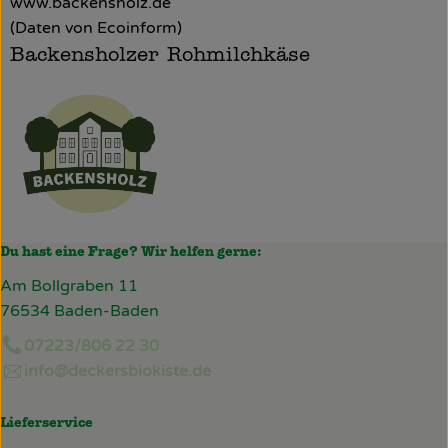
www.backensholz.de
(Daten von Ecoinform)
Backensholzer Rohmilchkäse
Du hast eine Frage? Wir helfen gerne:
Am Bollgraben 11
76534 Baden-Baden
07223/806 22 30
info@deckersbiokiste.de
Lieferservice