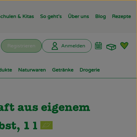
chulen & Kitas
So geht’s
Über uns
Blog
Rezepte
Warenk
L
Registrieren
Anmelden
hen
dukte
Naturwaren
Getränke
Drogerie
zufügen
aft aus eigenem
st, 1 l