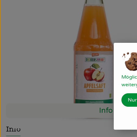
Möglic
weiter
Nur
Info
Info