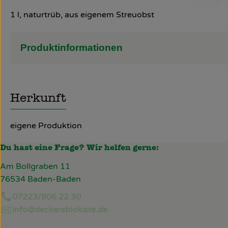
1 l, naturtrüb, aus eigenem Streuobst
Produktinformationen
Herkunft
eigene Produktion
Du hast eine Frage? Wir helfen gerne:
Am Bollgraben 11
76534 Baden-Baden
07223/806 22 30
info@deckersbiokiste.de