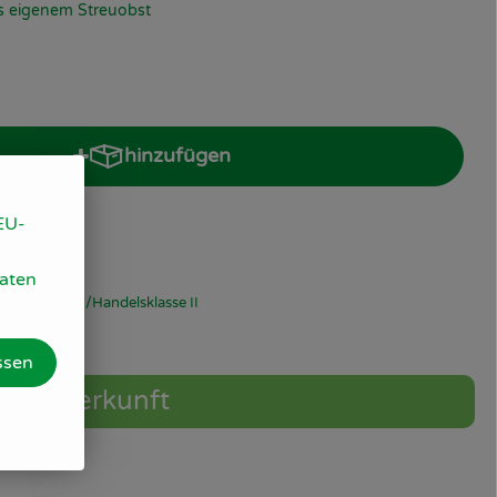
us eigenem Streuobst
hinzufügen
Produkt zum Warenkorb hinzufügen
EU-
Daten
19% MwSt
Handelsklasse II
ssen
Herkunft