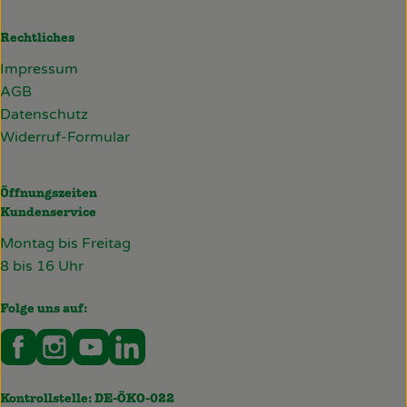
Rechtliches
Impressum
AGB
Datenschutz
Widerruf-Formular
Öffnungszeiten
Kundenservice
Montag bis Freitag
8 bis 16 Uhr
Folge uns auf:
Externer Link zu https://www.facebook.com/deckersb
Externer Link zu https://www.instagram.com/de
Externer Link zu https://www.youtube.co
Externer Link zu https://www.linked
Kontrollstelle: DE-ÖKO-022