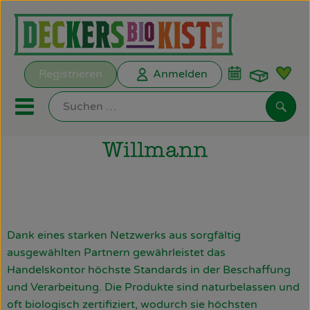
Warenk
Registrieren
Anmelden
Link
Mobiles Menu öffnen oder s
Such
Willmann
Biokisten
Kochkisten
ANGEBOTE
Dank eines starken Netzwerks aus sorgfältig
ausgewählten Partnern gewährleistet das
EMPFEHLUNGEN
Handelskontor höchste Standards in der Beschaffung
und Verarbeitung. Die Produkte sind naturbelassen und
Biokisten
oft biologisch zertifiziert, wodurch sie höchsten