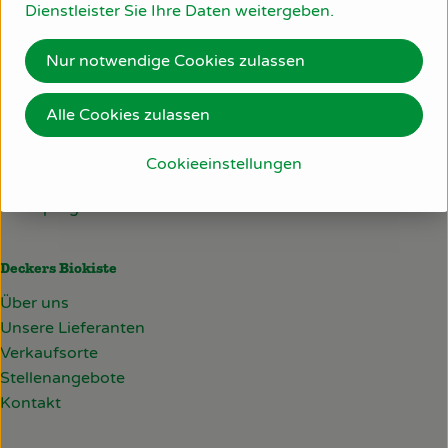
Dienstleister Sie Ihre Daten weitergeben.
07223/806 22 30
So geht’s
info@deckersbiokiste.de
Nur notwendige Cookies zulassen
Über uns
Lieferservice
Alle Cookies zulassen
Blog
Häufige Fragen
Probelieferung
Cookieeinstellungen
Rezepte
Firmenkunden
Schulprogramm
Deckers Biokiste
Über uns
Unsere Lieferanten
Verkaufsorte
Stellenangebote
Kontakt