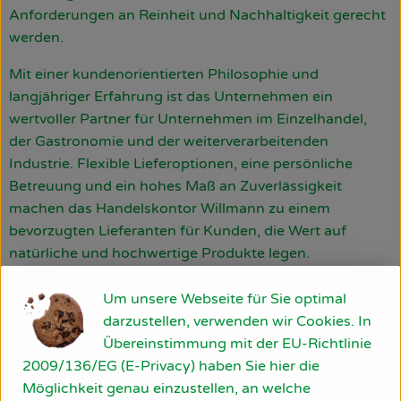
Anforderungen an Reinheit und Nachhaltigkeit gerecht
Obst & Gemüse
werden.
Käsetheke
Mit einer kundenorientierten Philosophie und
Bäckerei
langjähriger Erfahrung ist das Unternehmen ein
wertvoller Partner für Unternehmen im Einzelhandel,
Kühltheke
der Gastronomie und der weiterverarbeitenden
Industrie. Flexible Lieferoptionen, eine persönliche
Tiefkühlprodukte
Betreuung und ein hohes Maß an Zuverlässigkeit
machen das Handelskontor Willmann zu einem
Naturwaren
bevorzugten Lieferanten für Kunden, die Wert auf
Getränke
natürliche und hochwertige Produkte legen.
Drogerie
Um unsere Webseite für Sie optimal
darzustellen, verwenden wir Cookies. In
Du hast eine Frage? Wir helfen gerne:
Übereinstimmung mit der EU-Richtlinie
Firmenkunden
2009/136/EG (E-Privacy) haben Sie hier die
Am Bollgraben 11
Möglichkeit genau einzustellen, an welche
76534 Baden-Baden
Schulen & Kitas