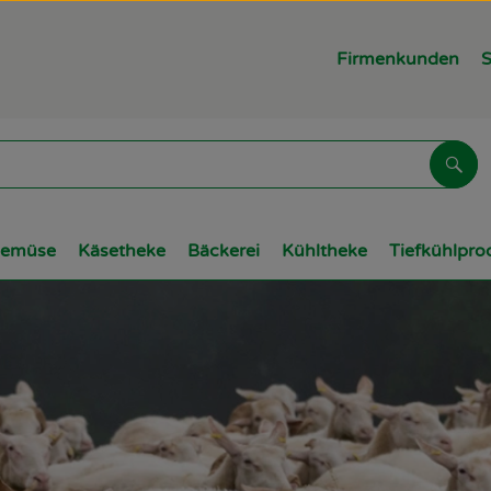
Firmenkunden
S
Suc
Gemüse
Käsetheke
Bäckerei
Kühltheke
Tiefkühlpro