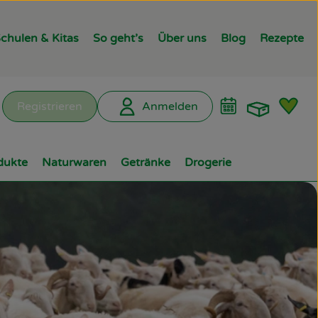
chulen & Kitas
So geht’s
Über uns
Blog
Rezepte
Warenk
L
Registrieren
Anmelden
hen
dukte
Naturwaren
Getränke
Drogerie