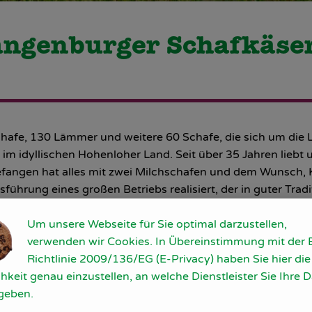
ngenburger Schafkäse
afe, 130 Lämmer und weitere 60 Schafe, die sich um die L
 idyllischen Hohenloher Land. Seit über 35 Jahren liebt 
angen hat alles mit zwei Milchschafen und dem Wunsch, Kä
ührung eines großen Betriebs realisiert, der in guter Trad
lch
der Schafe. Alle Käsespezialitäten werden in reiner Han
Um unsere Webseite für Sie optimal darzustellen,
Eis aus Schafsmilch
in Handarbeit und mit größter Sorgfalt
verwenden wir Cookies. In Übereinstimmung mit der 
Richtlinie 2009/136/EG (E-Privacy) haben Sie hier die
nd kommen ohne Stallendmast direkt von der Weide zum M
hkeit genau einzustellen, an welche Dienstleister Sie Ihre 
und diesen Unterschied schmeckt man.
geben.