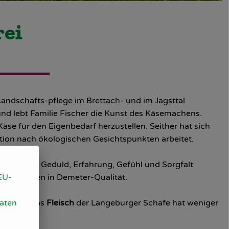
rei
andschafts-pflege im Brettach- und im Jagsttal
und lebt Familie Fischer die Kunst des Käsemachens.
se für den Eigenbedarf herzustellen. Seither hat sich
ition nach ökologischen Gesichtspunkten arbeitet.
darbeit mit Geduld, Erfahrung, Gefühl und Sorgfalt
 mit Zutaten in Demeter-Qualität.
EU-
etzger. Das
Fleisch
der Langeburger Schafe hat weniger
Daten