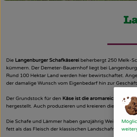
La
Die
Langenburger Schafkäserei
beherbergt 250 Melk-Sch
kümmern. Der Demeter-Bauernhof liegt bei Langenburg im
Rund 100 Hektar Land werden hier bewirtschaftet. Angef
der damalige Wunsch vom Eigenbedarf hin zur Geschäftsf
Der Grundstock für den
Käse ist die aromareiche Rohmi
hergestellt. Auch produzieren und kreieren die Fischers
Die Schafe und Lämmer haben ganzjährig Weidegang u
Möglic
fett als das Fleisch der klassischen Landschafrassen 
weiter