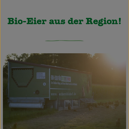
Obst & Gemüse
Käsetheke
Bio-Eier aus der Region!
Bäckerei
Kühltheke
Tiefkühlprodukte
Naturwaren
Getränke
Drogerie
Firmenkunden
Schulen & Kitas