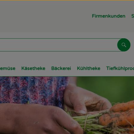
Firmenkunden
S
Suc
Gemüse
Käsetheke
Bäckerei
Kühltheke
Tiefkühlpro