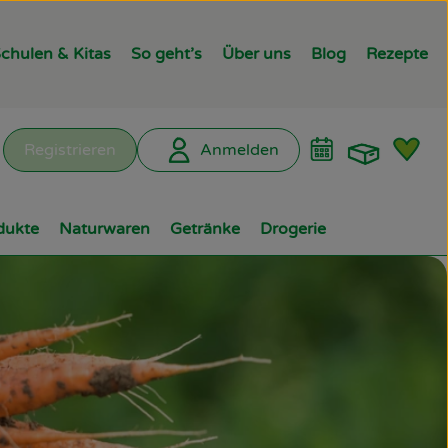
chulen & Kitas
So geht’s
Über uns
Blog
Rezepte
Warenk
L
Registrieren
Anmelden
hen
dukte
Naturwaren
Getränke
Drogerie