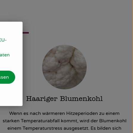
EU-
Daten
ssen
Haariger Blumenkohl
Wenn es nach wärmeren Hitzeperioden zu einem
starken Temperaturabfall kommt, wird der Blumenkohl
einem Temperaturstress ausgesetzt. Es bilden sich