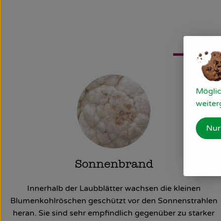
Möglic
weiter
Nur
Sonnenbrand
Innerhalb der Laubblätter wachsen die kleinen
Blumenkohlröschen geschützt vor den Sonnenstrahlen
heran. Sie sind sehr empfindlich gegenüber zu starker