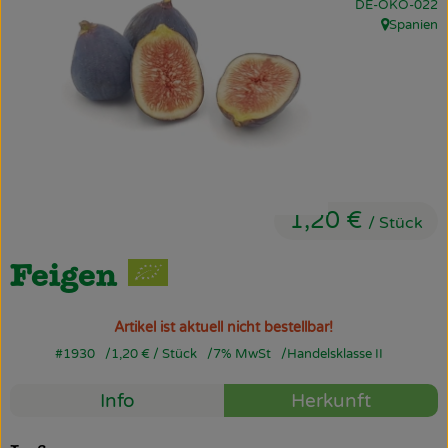
, Kontrollstelle:
DE-ÖKO-022
Obst & Gemüse
Spanien
, Herkunft:
Käsetheke
Bäckerei
Kühltheke
Tiefkühlprodukte
1,20 €
/ Stück
Naturwaren
Feigen
Getränke
Drogerie
Artikel ist aktuell nicht bestellbar!
#1930
1,20 €
/ Stück
7% MwSt
Handelsklasse II
Info
Herkunft
Firmenkunden
Schulen & Kitas