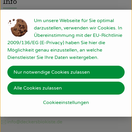
Info
So geht’s
Um unsere Webseite für Sie optimal
Über uns
darzustellen, verwenden wir Cookies. In
Produktinformationen
Übereinstimmung mit der EU-Richtlinie
Blog
2009/136/EG (E-Privacy) haben Sie hier die
Möglichkeit genau einzustellen, an welche
Rezepte
Dienstleister Sie Ihre Daten weitergeben.
Herkunft
Nur notwendige Cookies zulassen
Spanien
Alle Cookies zulassen
Du hast eine Frage? Wir helfen gerne:
Am Bollgraben 11
Cookieeinstellungen
76534 Baden-Baden
07223/806 22 30
info@deckersbiokiste.de