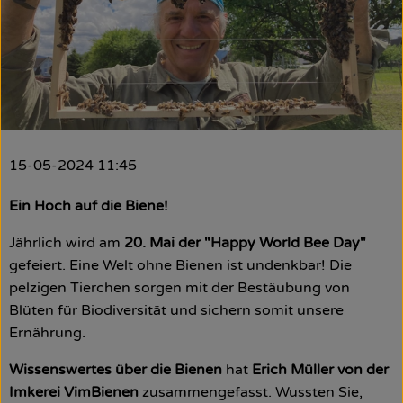
Obst & Gemüse
Käsetheke
Bäckerei
Kühltheke
15-05-2024 11:45
Tiefkühlprodukte
Ein Hoch auf die Biene!
Naturwaren
Jährlich wird am
20. Mai der "Happy World Bee Day"
Getränke
gefeiert. Eine Welt ohne Bienen ist undenkbar! Die
pelzigen Tierchen sorgen mit der Bestäubung von
Drogerie
Blüten für Biodiversität und sichern somit unsere
Ernährung.
Firmenkunden
Wissenswertes über die Bienen
hat
Erich Müller von der
Imkerei VimBienen
zusammengefasst. Wussten Sie,
Schulen & Kitas