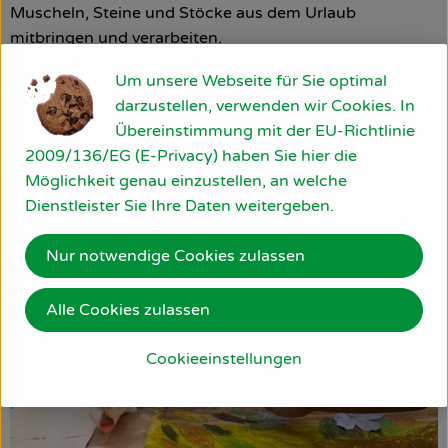
Muscheln, Steine und Stöcke aus dem Urlaub
mitbringen und verarbeiten.
Kinderprogramm mit Thomas Schnetzer vom
Um unsere Webseite für Sie optimal
Kinderhaus Sternschnuppe GmbH
darzustellen, verwenden wir Cookies. In
Übereinstimmung mit der EU-Richtlinie
Museum Frieder Burda Kunstwerkstatt
:
2009/136/EG (E-Privacy) haben Sie hier die
Postkartendrucktechnik mit Motiven aus der Natur. Der
Möglichkeit genau einzustellen, an welche
Phantasie sind keine Grenzen gesetzt zum Thema Obst,
Dienstleister Sie Ihre Daten weitergeben.
Gemüse, Tiere, Natur und Nachhaltigkeit.
Nur notwendige Cookies zulassen
Alle Cookies zulassen
Cookieeinstellungen