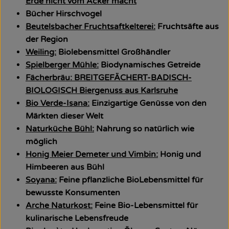
Erde nicht vom Acker macht
Bücher Hirschvogel
Beutelsbacher Fruchtsaftkelterei:
Fruchtsäfte aus
der Region
Weiling:
Biolebensmittel Großhändler
Spielberger Mühle:
Biodynamisches Getreide
Fächerbräu: BREITGEFÄCHERT-BADISCH-
BIOLOGISCH Biergenuss aus Karlsruhe
Bio Verde-Isana:
Einzigartige Genüsse von den
Märkten dieser Welt
Naturküche Bühl:
Nahrung so natürlich wie
möglich
Honig Meier Demeter und Vimbin:
Honig und
Himbeeren aus Bühl
Soyana:
Feine pflanzliche BioLebensmittel für
bewusste Konsumenten
Arche Naturkost:
Feine Bio-Lebensmittel für
kulinarische Lebensfreude