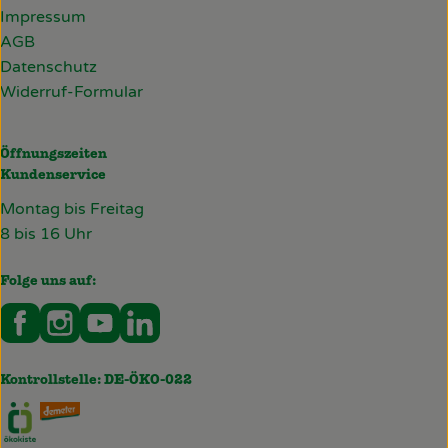
Impressum
AGB
Datenschutz
Widerruf-Formular
Öffnungszeiten
Kundenservice
Montag bis Freitag
8 bis 16 Uhr
Folge uns auf:
Externer Link zu https://www.facebook.com/deckersb
Externer Link zu https://www.instagram.com/de
Externer Link zu https://www.youtube.co
Externer Link zu https://www.linked
Kontrollstelle: DE-ÖKO-022
Externer Link zu https://www.oekokiste.de/
Externer Link zu https://deckersbiohof.de/