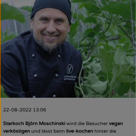
Obst & Gemüse
Käsetheke
Bäckerei
Kühltheke
Tiefkühlprodukte
Naturwaren
Getränke
Drogerie
22-08-2022 13:06
Firmenkunden
Starkoch Björn Moschinski
wird die Besucher
vegan
verköstigen
und lässt beim
live-kochen
hinter die
Schulen & Kitas