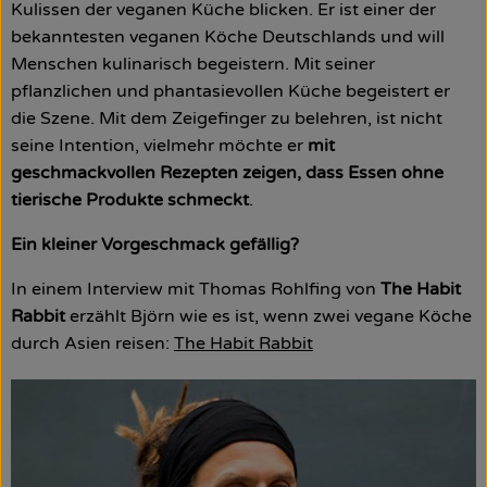
Kulissen der veganen Küche blicken. Er ist einer der
bekanntesten veganen Köche Deutschlands und will
So geht’s
Menschen kulinarisch begeistern. Mit seiner
Über uns
pflanzlichen und phantasievollen Küche begeistert er
die Szene. Mit dem Zeigefinger zu belehren, ist nicht
Blog
seine Intention, vielmehr möchte er
mit
geschmackvollen Rezepten zeigen, dass Essen ohne
Rezepte
tierische Produkte schmeckt
.
Ein kleiner Vorgeschmack gefällig?
In einem Interview mit Thomas Rohlfing von
The Habit
Rabbit
erzählt Björn wie es ist, wenn zwei vegane Köche
durch Asien reisen:
The Habit Rabbit