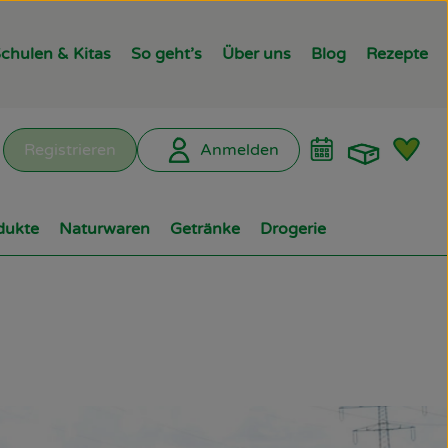
chulen & Kitas
So geht’s
Über uns
Blog
Rezepte
Warenk
L
Registrieren
Anmelden
hen
dukte
Naturwaren
Getränke
Drogerie