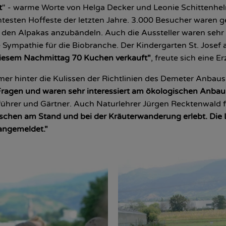
t
" - warme Worte von Helga Decker und Leonie Schittenhe
uchtesten Hoffeste der letzten Jahre. 3.000 Besucher ware
t den Alpakas anzubändeln. Auch die Aussteller waren sehr 
e Sympathie für die Biobranche. Der Kindergarten St. Jose
diesem Nachmittag 70 Kuchen verkauft"
, freute sich eine E
er hinter die Kulissen der Richtlinien des Demeter Anbaus 
e Fragen und waren sehr interessiert am ökologischen Anba
führer und Gärtner. Auch Naturlehrer Jürgen Recktenwald 
schen am Stand und bei der Kräuterwanderung erlebt. Die 
angemeldet."