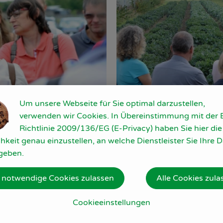
Um unsere Webseite für Sie optimal darzustellen,
verwenden wir Cookies. In Übereinstimmung mit der 
Richtlinie 2009/136/EG (E-Privacy) haben Sie hier die
hkeit genau einzustellen, an welche Dienstleister Sie Ihre 
geben.
oder an der Kräuterführung mit Jürgen Recktenwald teilg
ewinnspielen:
Hofführung
und
Kräuterführung
 notwendige Cookies zulassen
Alle Cookies zula
nski kann man nachkochen: Die Rezepte zum Downloaden gi
Cookieeinstellungen
butter, Zwiebelschmalz, Paprikabutter und vegetarische Le