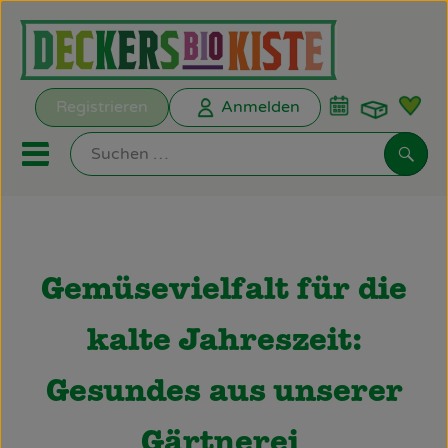
Warenk
Registrieren
Anmelden
Link
Mobiles Menu öffnen oder s
Such
Biokisten
Kochkisten
Gemüsevielfalt für die
ANGEBOTE
kalte Jahreszeit:
EMPFEHLUNGEN
Gesundes aus unserer
Biokisten
Gärtnerei