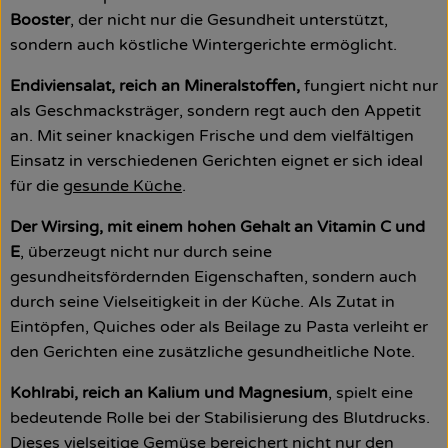
Booster
, der nicht nur die Gesundheit unterstützt,
So geht’s
sondern auch köstliche Wintergerichte ermöglicht.
Über uns
Endiviensalat, reich an Mineralstoffen,
fungiert nicht nur
als Geschmacksträger, sondern regt auch den Appetit
Blog
an. Mit seiner knackigen Frische und dem vielfältigen
Einsatz in verschiedenen Gerichten eignet er sich ideal
Rezepte
für die
gesunde Küche
.
Der Wirsing, mit einem hohen Gehalt an Vitamin C und
E
, überzeugt nicht nur durch seine
gesundheitsfördernden Eigenschaften, sondern auch
durch seine Vielseitigkeit in der Küche. Als Zutat in
Eintöpfen, Quiches oder als Beilage zu Pasta verleiht er
den Gerichten eine zusätzliche gesundheitliche Note.
Kohlrabi, reich an Kalium und Magnesium
, spielt eine
bedeutende Rolle bei der Stabilisierung des Blutdrucks.
Dieses vielseitige Gemüse bereichert nicht nur den