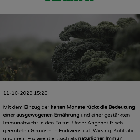
Obst & Gemüse
Käsetheke
Bäckerei
Kühltheke
Tiefkühlprodukte
Naturwaren
Getränke
11-10-2023 15:28
Drogerie
Mit dem Einzug der
kalten Monate rückt die Bedeutung
einer ausgewogenen Ernährung
und einer gestärkten
Immunabwehr in den Fokus. Unser Angebot frisch
Firmenkunden
geernteten Gemüses –
Endiviensalat
,
Wirsing
,
Kohlrabi
und mehr – präsentiert sich als
natürlicher Immun
Schulen & Kitas