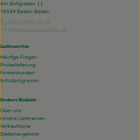
Am Bollgraben 11
76534 Baden-Baden
07223/806 22 30
info@deckersbiokiste.de
Lieferservice
Häufige Fragen
Probelieferung
Firmenkunden
Schulprogramm
Deckers Biokiste
Über uns
Unsere Lieferanten
Verkaufsorte
Stellenangebote