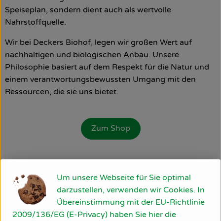
Speiseplan, sondern dient auch als wertvolle
Nährstoffquelle.
Wir bei Deckers Biohof, legen wir großen Wert auf
nachhaltigen und biologischen Anbau. Unsere
Philosophie basiert auf dem Respekt für die Natur und
einem verantwortungsbewussten Umgang mit den
Ressourcen, die sie uns bietet.
Zum Shop
Um unsere Webseite für Sie optimal
darzustellen, verwenden wir Cookies. In
Übereinstimmung mit der EU-Richtlinie
2009/136/EG (E-Privacy) haben Sie hier die