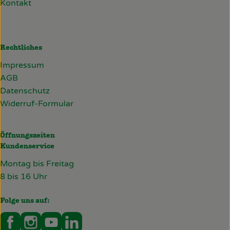
Kontakt
Rechtliches
Impressum
AGB
Datenschutz
Widerruf-Formular
Öffnungszeiten
Kundenservice
Montag bis Freitag
8 bis 16 Uhr
Folge uns auf:
Externer Link zu https://www.facebook.com/deckersb
Externer Link zu https://www.instagram.com/de
Externer Link zu https://www.youtube.co
Externer Link zu https://www.linked