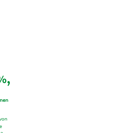
%,
hnen
 von
ge