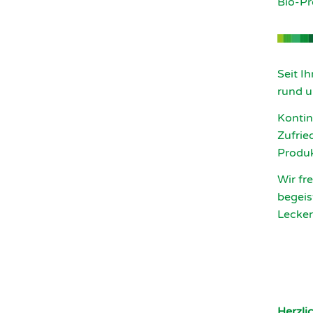
Bio-Pr
Seit I
rund u
Kontin
Zufrie
Produk
Wir fr
begeis
Lecker
Herzli