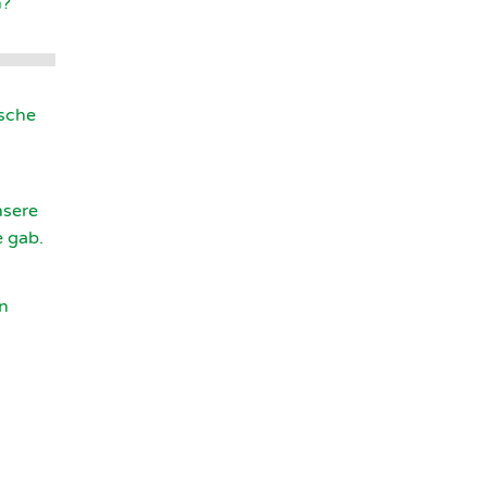
n?
nsche
nsere
e gab.
n