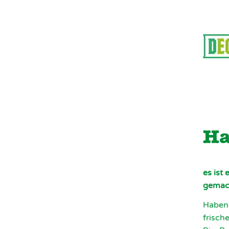
Ha
es ist 
gemach
Haben 
frisch