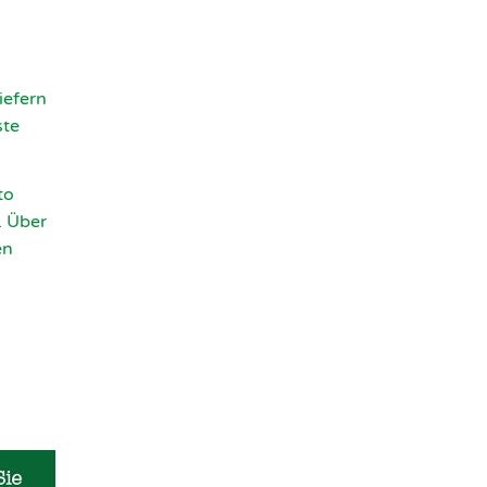
iefern
ste
to
. Über
en