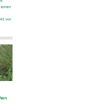
ht
 einen
kt vor
fern