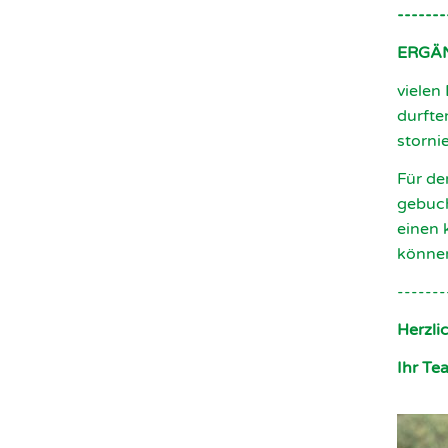
-------
ERGÄ
vielen
durfte
stornie
Für d
gebuch
einen 
können
-------
Herzli
Ihr Te