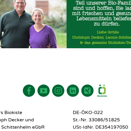
s Biokiste
DE-ÖKO-022
toph Decker und
St.-Nr. 33086/51825
 Schittenhelm eGbR
USt-IdNr. DE354197050