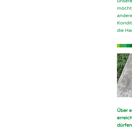
unsere
möchte
andere
Kondit
die Ha
Über e
erreic
dürfen