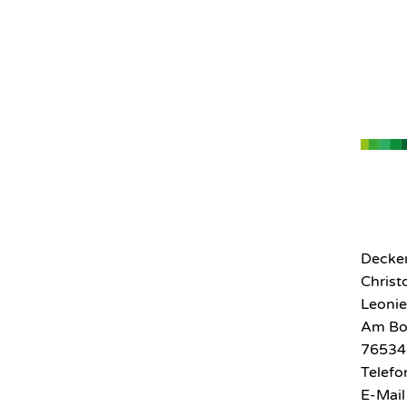
Decker
Chris
Leonie
Am Bo
76534
Telef
E-Mai