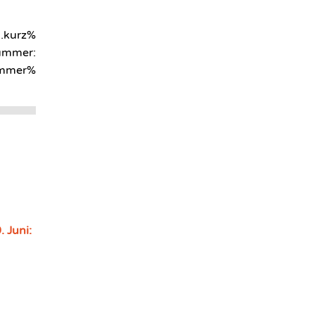
.kurz%
ummer:
mmer%
. Juni: