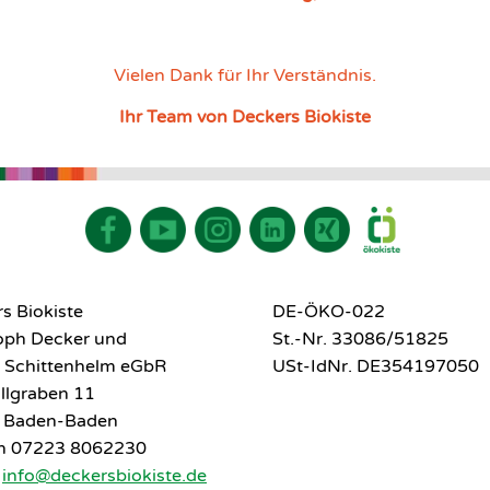
Vielen Dank für Ihr Verständnis.
Ihr Team von Deckers Biokiste
s Biokiste
DE-ÖKO-022
toph Decker und
St.-Nr. 33086/51825
 Schittenhelm eGbR
USt-IdNr. DE354197050
llgraben 11
 Baden-Baden
on 07223 8062230
l
info@deckersbiokiste.de