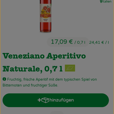
Italien
, Herkunf
Obst & Gemüse
Käsetheke
Bäckerei
Kühltheke
17,09 €
/ 0,7 l
24,41 €
/ l
Tiefkühlprodukte
Veneziano Aperitivo
Naturwaren
Naturale, 0,7 l
Getränke
Fruchtig, frische Aperitif mit dem typischen Spiel von
Drogerie
Bitternoten und fruchtiger Süße.
hinzufügen
Firmenkunden
Produkt zum Warenkorb hinz
Schulen & Kitas