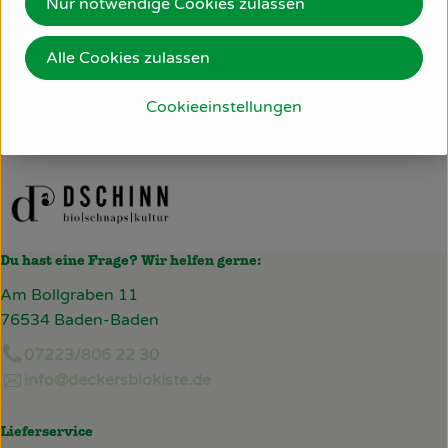
Nur notwendige Cookies zulassen
Herkunft
Alle Cookies zulassen
Hersteller: DSC
Cookieeinstellungen
Italien
Dschinn
Du hast eine Frage? Wir helfen gerne:
Am Bollgraben 11
76534 Baden-Baden
07223/806 22 30
info@deckersbiokiste.de
Lieferservice