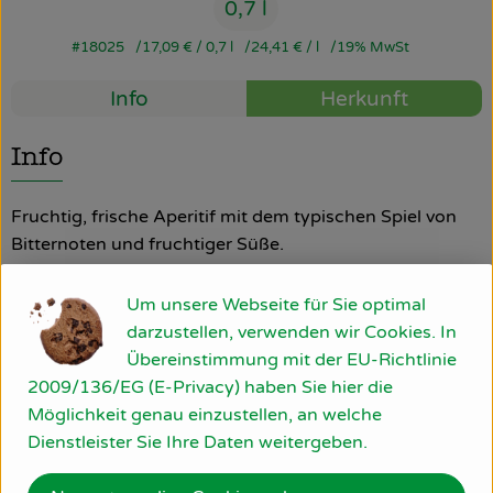
0,7 l
So geht’s
#18025
17,09 €
/ 0,7 l
24,41 €
/ l
19% MwSt
Über uns
Info
Herkunft
Blog
Info
Rezepte
Fruchtig, frische Aperitif mit dem typischen Spiel von
Bitternoten und fruchtiger Süße.
Um unsere Webseite für Sie optimal
Produktinformationen
darzustellen, verwenden wir Cookies. In
Übereinstimmung mit der EU-Richtlinie
2009/136/EG (E-Privacy) haben Sie hier die
Produktdatenblatt
Möglichkeit genau einzustellen, an welche
Dienstleister Sie Ihre Daten weitergeben.