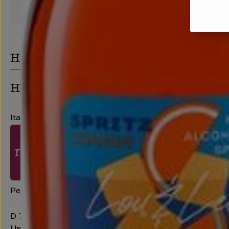
Produktdatenblatt
Herkunft
Hersteller: Irjimpa S.L. Las Mesas
Italien
Peter Riegel Weinimport GmbH
D 78359 Orsingen
Unser Verständnis von Qualität
Wir sind leidenschaftli