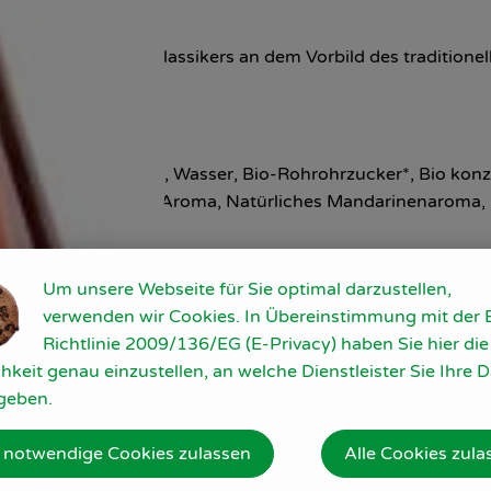
 des italienischen Klassikers an dem Vorbild des traditionel
), Kaliummetabisulfit), Wasser, Bio-Rohrohrzucker*, Bio kon
 Natürliches Vanille Aroma, Natürliches Mandarinenaroma, 
Um unsere Webseite für Sie optimal darzustellen,
verwenden wir Cookies. In Übereinstimmung mit der 
Richtlinie 2009/136/EG (E-Privacy) haben Sie hier die
hkeit genau einzustellen, an welche Dienstleister Sie Ihre 
geben.
 notwendige Cookies zulassen
Alle Cookies zula