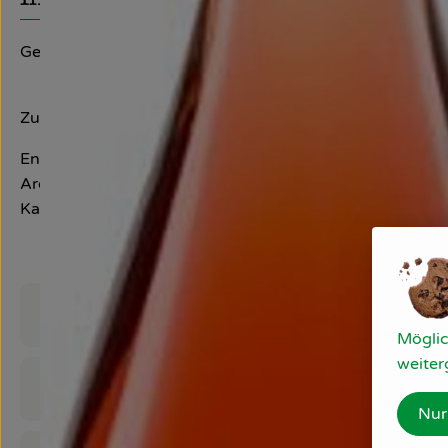
Info
Geschmacklich orientiert sich diese alkoholfreie Variante
Zutaten:
Entalkoholisierter Wein (Bio Trauben*, Weinsäure (L(+)-
Aromastoffe, Natürliches Zitrusfrüchte-Kräuter-Aroma,
Karotten und Schwarze-Johannisbeer-Konzentrat
aus kontrolliert ökologischer Erzeugung
Produktinformationen
Möglic
weiter
Zutaten
Nur