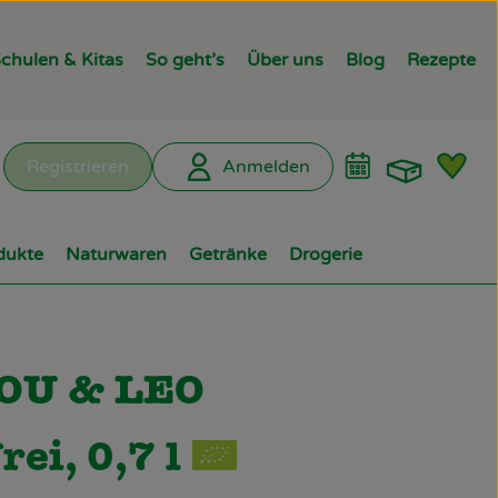
chulen & Kitas
So geht’s
Über uns
Blog
Rezepte
Warenk
L
Registrieren
Anmelden
hen
dukte
Naturwaren
Getränke
Drogerie
t
gen
LOU & LEO
rei, 0,7 l