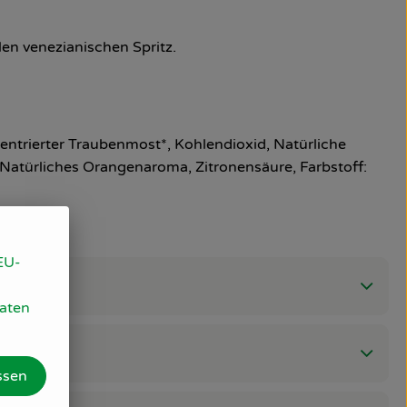
len venezianischen Spritz.
zentrierter Traubenmost*, Kohlendioxid, Natürliche
Natürliches Orangenaroma, Zitronensäure, Farbstoff:
EU-
Daten
ssen