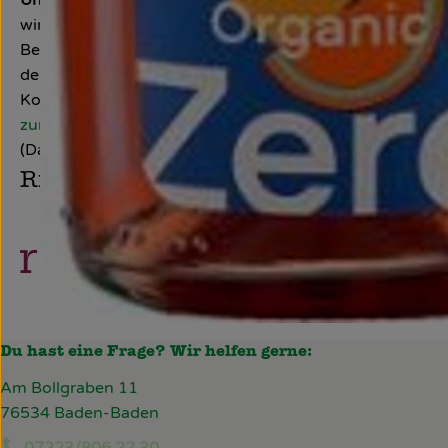
wird für uns nie ein seelenloser Massenartikel sein. Ök
Beziehungen zu unseren Winzern. Gute Weine entstehen 
denen wir zusammenarbeiten, legen offen und transpare
Kontrollnummer D-BW-1-6097-BCD
zur WebSite
(Daten von Ecoinform)
Riegel Erzeugermarken
Du hast eine Frage? Wir helfen gerne:
Am Bollgraben 11
76534 Baden-Baden
07223/806 22 30