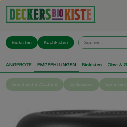
Biokisten
Kochkisten
ANGEBOTE
EMPFEHLUNGEN
Biokisten
Obst & 
Griechische Wochen
Grillsaison
Sommerm