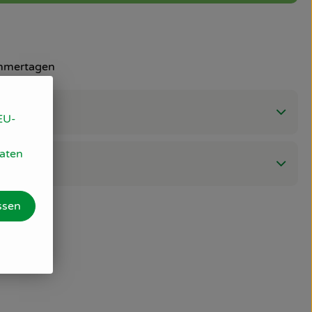
ommertagen
EU-
Daten
ssen