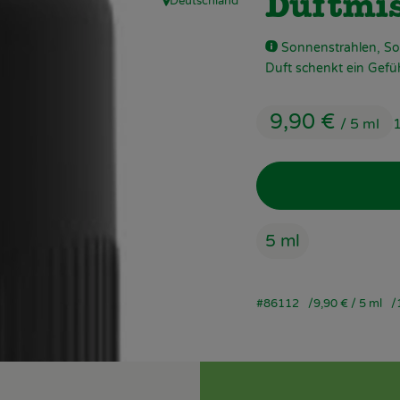
Deutschland
Duftmis
, Herkunft:
Sonnenstrahlen, So
Duft schenkt ein Gefü
9,90 €
/ 5 ml
5 ml
#86112
9,90 €
/ 5 ml