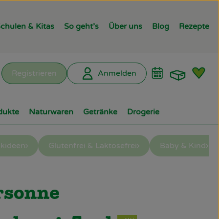
chulen & Kitas
So geht’s
Über uns
Blog
Rezepte
Warenk
L
Registrieren
Anmelden
hen
dukte
Naturwaren
Getränke
Drogerie
kideen
Glutenfrei & Laktosefrei
Baby & Kind
ügen
sonne