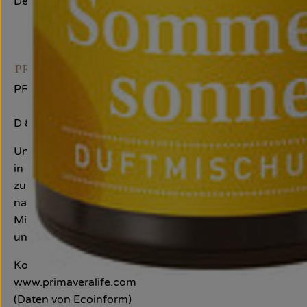
Deutschland
PRIMAVERA LIFE GMBH
D 87466 Oy-Mittelberg
Unsere Philosophie beruht auf dem Verständnis, dass e
in Einklang bringt. Wir freuen uns, andere Menschen mi
zur Natur und unseren Respekt für Mensch und Umwelt zu 
naturreinen, biologischen Zutaten, liebevolle Fürsorge
Mitarbeitern, den Menschen, die unsere Vision teilen. 
und schenken Ihnen innere und äußere Balance.
Kontrollnummer ,DE-ÖKO-007 (Prüfgesellschaft ökolo
www.primaveralife.com
(Daten von Ecoinform)