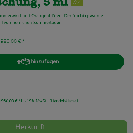
chung, 5 ml
mmerwind und Orangenblüten. Der fruchtig-warme
hl von herrlichen Sommertagen
1980,00 €
/ l
hinzufügen
Produkt zum Warenkorb hinzufügen
1980,00 €
/ l
19% MwSt
Handelsklasse II
Herkunft