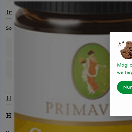
Info
Sonnenstrahlen, Sommerwind und Orangenblüten. Der f
Produktinformationen
Möglic
Produktdatenblatt
weiter
Nur
Herkunft
Hersteller: PRIMAVERA