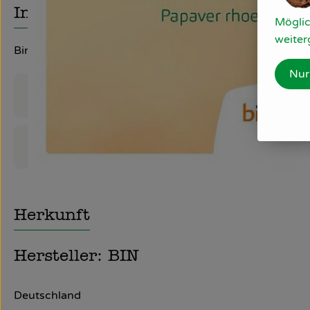
Info
Möglic
weiter
Bingenheimer Saatgut
Nur
Produktinformationen
Produktdatenblatt
Herkunft
Hersteller: BIN
Deutschland