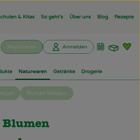
chulen & Kitas
So geht’s
Über uns
Blog
Rezepte
Warenk
L
Registrieren
Anmelden
hen
dukte
Naturwaren
Getränke
Drogerie
atgut
Blumen Saatgut
ügen
t Blumen