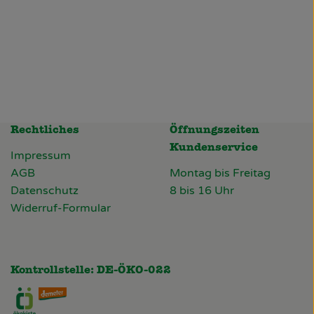
Rechtliches
Öffnungszeiten
Kundenservice
Impressum
AGB
Montag bis Freitag
Datenschutz
8 bis 16 Uhr
Widerruf-Formular
Kontrollstelle: DE-ÖKO-022
biokiste
eckers_biokiste/
com/channel/UCshqzaiimIirlQXhRjTRYSQ
din.com/company/deckers-biohof/
Externer Link zu https://www.oekokiste.de/
Externer Link zu https://deckersbiohof.de/