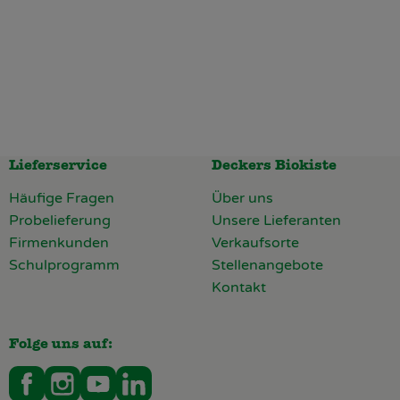
Lieferservice
Deckers Biokiste
Häufige Fragen
Über uns
Probelieferung
Unsere Lieferanten
Firmenkunden
Verkaufsorte
Schulprogramm
Stellenangebote
Kontakt
Folge uns auf:
Externer Link zu https://www.facebook.com/deckers
Externer Link zu https://www.instagram.com/d
Externer Link zu https://www.youtube.
Externer Link zu https://www.linke