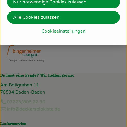
Nur notwendige Cookies zulassen
Hersteller: Bingenheimer Saatgut
Alle Cookies zulassen
Deutschland
Bingenheimer Saatgut
Cookieeinstellungen
Du hast eine Frage? Wir helfen gerne:
Am Bollgraben 11
76534 Baden-Baden
07223/806 22 30
info@deckersbiokiste.de
Lieferservice