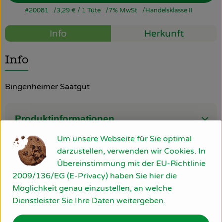
#20081
3,29 €
/ 1 Tüte
7% MwSt
Handelsklasse II
So geht’s
Info
Herkunft
Über uns
Info
Blog
Rezepte
Bingenheimer Saatgut
Produktinformationen
Um unsere Webseite für Sie optimal
darzustellen, verwenden wir Cookies. In
Produktdatenblatt
Übereinstimmung mit der EU-Richtlinie
2009/136/EG (E-Privacy) haben Sie hier die
Möglichkeit genau einzustellen, an welche
Dienstleister Sie Ihre Daten weitergeben.
Herkunft