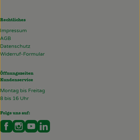
Rechtliches
Impressum
AGB
Datenschutz
Widerruf-Formular
Öffnungszeiten
Kundenservice
Montag bis Freitag
8 bis 16 Uhr
Folge uns auf:
Externer Link zu https://www.facebook.com/deckersb
Externer Link zu https://www.instagram.com/de
Externer Link zu https://www.youtube.co
Externer Link zu https://www.linked