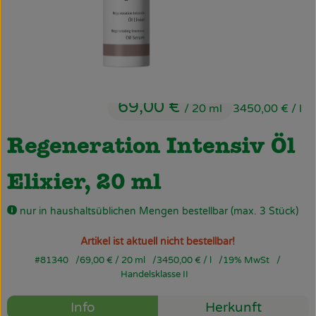
Obst & Gemüse
Käsetheke
Bäckerei
69,00 €
Kühltheke
/ 20 ml
3450,00 €
/ l
Tiefkühlprodukte
Regeneration Intensiv Öl
Naturwaren
Elixier, 20 ml
Getränke
nur in haushaltsüblichen Mengen bestellbar (max. 3 Stück)
Drogerie
Artikel ist aktuell nicht bestellbar!
#81340
69,00 €
/ 20 ml
3450,00 €
/ l
19% MwSt
Handelsklasse II
Firmenkunden
Info
Herkunft
Schulen & Kitas