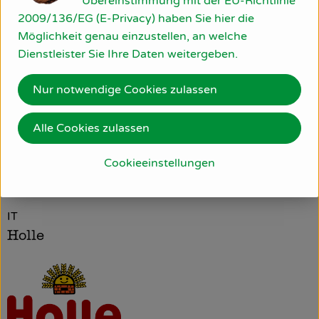
Übereinstimmung mit der EU-Richtlinie
Nährwert-Info
2009/136/EG (E-Privacy) haben Sie hier die
Möglichkeit genau einzustellen, an welche
Dienstleister Sie Ihre Daten weitergeben.
Produktdatenblatt
Nur notwendige Cookies zulassen
Alle Cookies zulassen
Herkunft
Cookieeinstellungen
Hersteller: HOL
IT
Holle