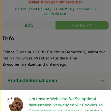
Artikel ist aktuell nicht bestellbar!
#90146
1,29 €
/ 100 g
12,90 €
/ Kg
7% MwSt
So geht’s
Handelsklasse II
Über uns
Info
Herkunft
Blog
Info
Rezepte
Feines Püree aus 100% Frucht in Demeter-Qualität für
Klein und Gross. Praktisch für die kleine
Zwischenmahlzeit und unterwegs
Produktinformationen
Zutaten
Um unsere Webseite für Sie optimal
darzustellen, verwenden wir Cookies. In