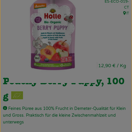
, Kontrollstelle:
ES-ECO-019-
Obst & Gemüse
CT
IT
, Her
Käsetheke
Bäckerei
Kühltheke
Tiefkühlprodukte
1,29 €
/ 100 g
12,90 €
/ Kg
Naturwaren
Pouchy Berry Puppy, 100
Getränke
g
Drogerie
Feines Püree aus 100% Frucht in Demeter-Qualität für Klein
und Gross. Praktisch für die kleine Zwischenmahlzeit und
Firmenkunden
unterwegs
Schulen & Kitas