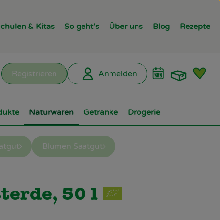
chulen & Kitas
So geht’s
Über uns
Blog
Rezepte
Warenk
L
Registrieren
Anmelden
hen
dukte
Naturwaren
Getränke
Drogerie
atgut
Blumen Saatgut
ügen
erde, 50 l