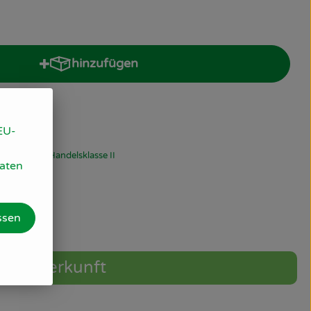
hinzufügen
Produkt zum Warenkorb hinzufügen
EU-
7% MwSt
Handelsklasse II
Daten
ssen
Herkunft