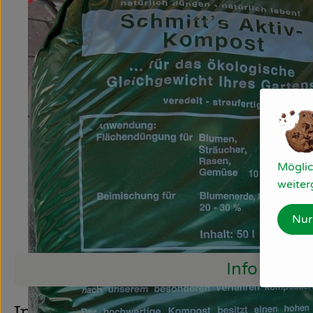
Möglic
weiter
Nur
Info