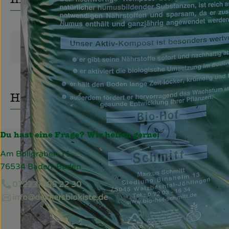
Info
Produktinformationen
Herkunft
Du hast eine Frage? Wir helfen gerne:
Am Bollgraben 11
76534 Baden-Baden
07223/806 22 30
info@deckersbiokiste.de