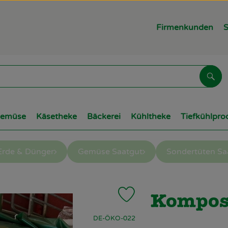
Firmenkunden
S
Suc
Gemüse
Käsetheke
Bäckerei
Kühltheke
Tiefkühlpro
Erde & Dünger
Gemüse Saatgut
Sondertüten Sa
Produkt zu Favouriten hinzuf
Kompost
, Kontrollstelle:
DE-ÖKO-022