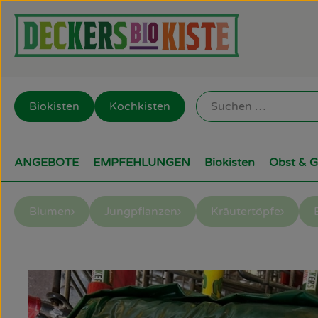
Biokisten
Kochkisten
ANGEBOTE
EMPFEHLUNGEN
Biokisten
Obst & 
Blumen
Jungpflanzen
Kräutertöpfe