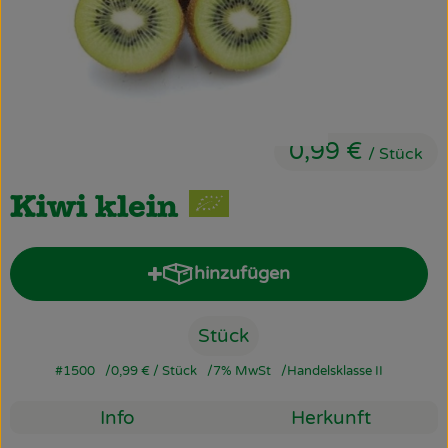
Obst & Gemüse
Käsetheke
Bäckerei
0,99 €
Kühltheke
/ Stück
Tiefkühlprodukte
Kiwi klein
Naturwaren
hinzufügen
Produkt zum Warenkorb hinz
Getränke
Drogerie
Stück
#1500
0,99 €
/ Stück
7% MwSt
Handelsklasse II
Firmenkunden
Info
Herkunft
Schulen & Kitas