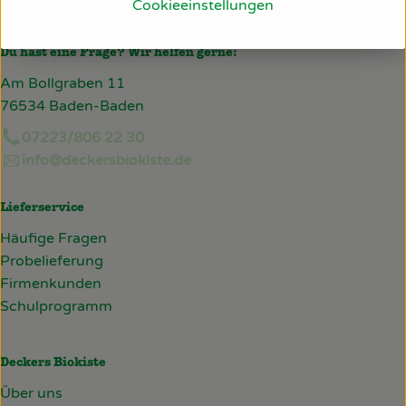
Cookieeinstellungen
Italien
Du hast eine Frage? Wir helfen gerne:
Am Bollgraben 11
76534 Baden-Baden
07223/806 22 30
info@deckersbiokiste.de
Lieferservice
Häufige Fragen
Probelieferung
Firmenkunden
Schulprogramm
Deckers Biokiste
Über uns