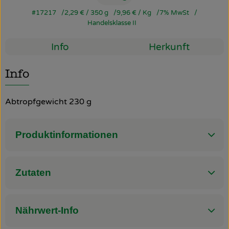
#17217
2,29 €
/ 350 g
9,96 €
/ Kg
7% MwSt
So geht’s
Handelsklasse II
Über uns
Info
Herkunft
Blog
Info
Rezepte
Abtropfgewicht 230 g
Produktinformationen
Zutaten
Nährwert-Info