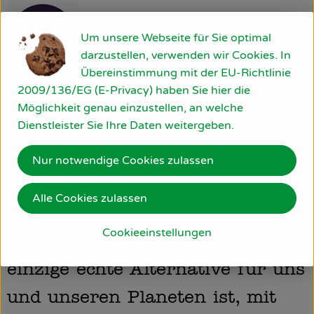
Um unsere Webseite für Sie optimal
darzustellen, verwenden wir Cookies. In
Übereinstimmung mit der EU-Richtlinie
nur puur bio GmbH
2009/136/EG (E-Privacy) haben Sie hier die
Möglichkeit genau einzustellen, an welche
D 46459 Rees
Dienstleister Sie Ihre Daten weitergeben.
Ursprünglicher Bio-Gedanke –
Nur notwendige Cookies zulassen
modern interpretiert
Alle Cookies zulassen
Wir verbinden die langjährige
Cookieeinstellungen
Überzeugung, dass Bio die
einzige echte Alternative für uns
und unseren Planeten ist, mit