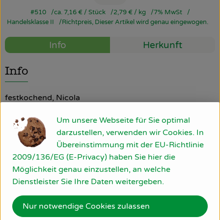
#510
ca. 7,16 €
/ Stück
2,79 €
/ kg
7% MwSt
So geht’s
Handelsklasse II
Richtpreis,
Dieser Artikel wird genau eingewogen.
Über uns
Info
Herkunft
Blog
Info
Rezepte
festkochend, Nicola
Um unsere Webseite für Sie optimal
Produktinformationen
darzustellen, verwenden wir Cookies. In
Übereinstimmung mit der EU-Richtlinie
2009/136/EG (E-Privacy) haben Sie hier die
Möglichkeit genau einzustellen, an welche
Herkunft
Dienstleister Sie Ihre Daten weitergeben.
Deutschland
Nur notwendige Cookies zulassen