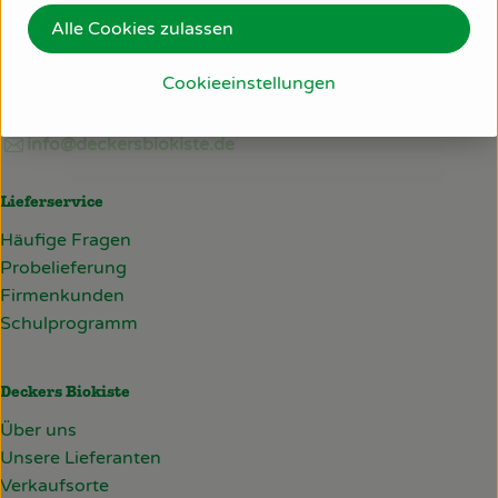
Du hast eine Frage? Wir helfen gerne:
Alle Cookies zulassen
Am Bollgraben 11
76534 Baden-Baden
Cookieeinstellungen
07223/806 22 30
info@deckersbiokiste.de
Lieferservice
Häufige Fragen
Probelieferung
Firmenkunden
Schulprogramm
Deckers Biokiste
Über uns
Unsere Lieferanten
Verkaufsorte