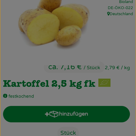
Bioland
Obst & Gemüse
, Kontrollstelle:
DE-ÖKO-022
Deutschland
, Herkunft:
Käsetheke
Bäckerei
Kühltheke
Tiefkühlprodukte
ca. 7,16 €
/ Stück
2,79 €
/ kg
Naturwaren
Kartoffel 2,5 kg fk
Getränke
festkochend
Drogerie
hinzufügen
Produkt zum Warenkorb hinz
Firmenkunden
Stück
Schulen & Kitas