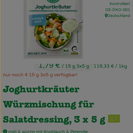
Kontrolliert
Obst & Gemüse
, Kontrollstelle:
DE-ÖKO-001
Deutschland
Käsetheke
, Herkunft:
Bäckerei
Kühltheke
Tiefkühlprodukte
1,79 €
/ 15 g 3x5 g
119,33 €
/ 1kg
Naturwaren
nur noch 4 15 g 3x5 g verfügbar!
Getränke
Joghurtkräuter
Drogerie
Würzmischung für
Firmenkunden
Salatdressing, 3 x 5 g
Schulen & Kitas
mild & würzig mit Knoblauch & Petersilie