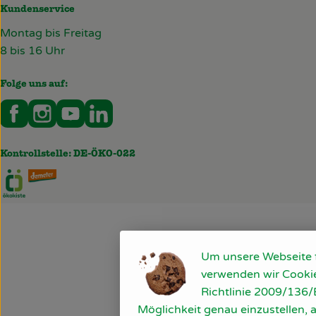
Kundenservice
Montag bis Freitag
8 bis 16 Uhr
Folge uns auf:
Externer Link zu https://www.facebook.com/deckersb
Externer Link zu https://www.instagram.com/de
Externer Link zu https://www.youtube.co
Externer Link zu https://www.linked
Kontrollstelle: DE-ÖKO-022
Externer Link zu https://www.oekokiste.de/
Externer Link zu https://deckersbiohof.de/
Um unsere Webseite fü
verwenden wir Cookie
Richtlinie 2009/136/E
Möglichkeit genau einzustellen, a