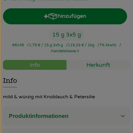
So geht’s
hinzufügen
Produkt zum Warenkorb hinz
Über uns
15 g 3x5 g
Blog
#8149
1,79 €
/ 15 g 3x5 g
119,33 €
/ 1kg
7% MwSt
Rezepte
Handelsklasse II
Info
Herkunft
Info
mild & würzig mit Knoblauch & Petersilie
Produktinformationen