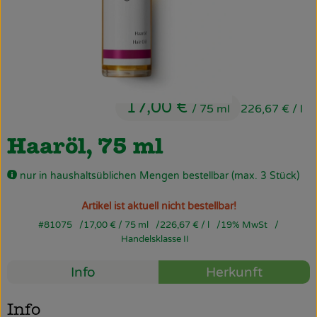
Obst & Gemüse
Käsetheke
Bäckerei
17,00 €
Kühltheke
/ 75 ml
226,67 €
/ l
Tiefkühlprodukte
Haaröl, 75 ml
Naturwaren
nur in haushaltsüblichen Mengen bestellbar (max. 3 Stück)
Getränke
Artikel ist aktuell nicht bestellbar!
#81075
17,00 €
/ 75 ml
226,67 €
/ l
19% MwSt
Drogerie
Handelsklasse II
Info
Herkunft
Firmenkunden
Info
Schulen & Kitas