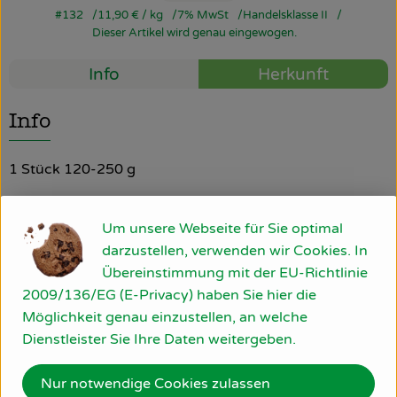
#132
11,90 €
/ kg
7% MwSt
Handelsklasse II
Dieser Artikel wird genau eingewogen.
So geht’s
Info
Herkunft
Über uns
Blog
Info
Rezepte
1 Stück 120-250 g
Produktinformationen
Um unsere Webseite für Sie optimal
darzustellen, verwenden wir Cookies. In
Übereinstimmung mit der EU-Richtlinie
2009/136/EG (E-Privacy) haben Sie hier die
Herkunft
Möglichkeit genau einzustellen, an welche
Dienstleister Sie Ihre Daten weitergeben.
Deutschland
Nur notwendige Cookies zulassen
b* Hajos Ökofrische