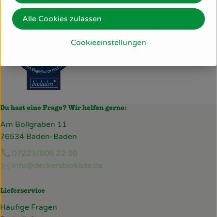
Alle Cookies zulassen
Cookieeinstellungen
Du hast eine Frage? Wir helfen gerne:
Am Bollgraben 11
76534 Baden-Baden
07223/806 22 30
info@deckersbiokiste.de
Lieferservice
Häufige Fragen