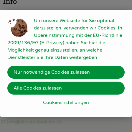
Info
So geht’s
Um unsere Webseite für Sie optimal
Über uns
darzustellen, verwenden wir Cookies. In
Produktinformationen
Übereinstimmung mit der EU-Richtlinie
Blog
2009/136/EG (E-Privacy) haben Sie hier die
Möglichkeit genau einzustellen, an welche
Rezepte
Dienstleister Sie Ihre Daten weitergeben.
Herkunft
Nur notwendige Cookies zulassen
Deutschland
Alle Cookies zulassen
Du hast eine Frage? Wir helfen gerne:
Am Bollgraben 11
Cookieeinstellungen
76534 Baden-Baden
07223/806 22 30
info@deckersbiokiste.de