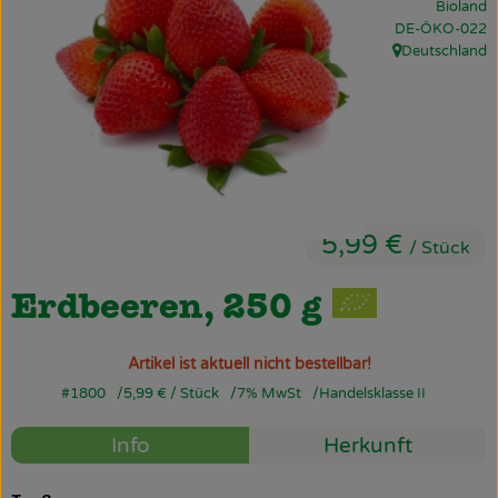
Bioland
Obst & Gemüse
, Kontrollstelle:
DE-ÖKO-022
Deutschland
, Herkunft:
Käsetheke
Bäckerei
Kühltheke
Tiefkühlprodukte
5,99 €
/ Stück
Naturwaren
Erdbeeren, 250 g
Getränke
Drogerie
Artikel ist aktuell nicht bestellbar!
#1800
5,99 €
/ Stück
7% MwSt
Handelsklasse II
Info
Herkunft
Firmenkunden
Schulen & Kitas