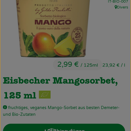
, Kontrollstell
IT-BIO-007
Obst & Gemüse
Divers
, Herkunf
Käsetheke
Bäckerei
Kühltheke
Tiefkühlprodukte
2,99 €
/ 125ml
23,92 €
/ l
Naturwaren
Eisbecher Mangosorbet,
Getränke
125 ml
Drogerie
fruchtiges, veganes Mango-Sorbet aus besten Demeter-
und Bio-Zutaten
Firmenkunden
Schulen & Kitas