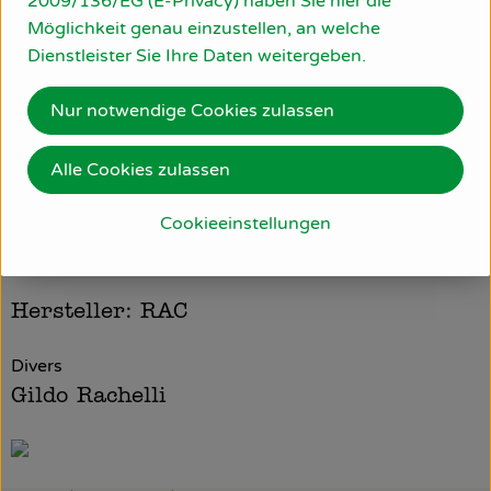
2009/136/EG (E-Privacy) haben Sie hier die
Möglichkeit genau einzustellen, an welche
Dienstleister Sie Ihre Daten weitergeben.
Nährwert-Info
Nur notwendige Cookies zulassen
Produktdatenblatt
Alle Cookies zulassen
Cookieeinstellungen
Herkunft
Hersteller: RAC
Divers
Gildo Rachelli