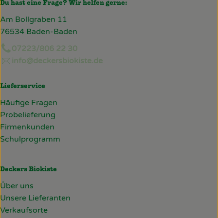
Du hast eine Frage? Wir helfen gerne:
Am Bollgraben 11
76534 Baden-Baden
07223/806 22 30
info@deckersbiokiste.de
Lieferservice
Häufige Fragen
Probelieferung
Firmenkunden
Schulprogramm
Deckers Biokiste
Über uns
Unsere Lieferanten
Verkaufsorte