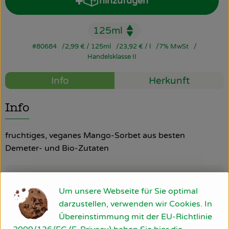
hinzufügen
Produkt zum Warenkorb hinz
So geht’s
Über uns
#80684
2,99 €
/ 125ml
23,92 €
/ l
7% MwSt
Handelsklasse II
Blog
Info
Herkunft
Rezepte
Info
fruchtiges, veganes Mango-Sorbet aus besten
Demeter- und Bio-Zutaten
Produktinformationen
Um unsere Webseite für Sie optimal
darzustellen, verwenden wir Cookies. In
Übereinstimmung mit der EU-Richtlinie
Zutaten