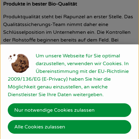
Produkte in bester Bio-Qualität
Produktqualität steht bei Rapunzel an erster Stelle. Das
Qualitätssicherungs-Team nimmt daher eine
Schlüsselposition im Unternehmen ein. Die Kontrollen
der Rohstoffe beginnen bereits auf dem Feld. Bei
Wareneingang werden alle Rohstoffe und Produkte
beprobt. Zusätzlich werden sie durch anerkannte
Um unsere Webseite für Sie optimal
externe Labors unabhängig analysiert.
darzustellen, verwenden wir Cookies. In
Übereinstimmung mit der EU-Richtlinie
Wie schon zu Beginn liegen Rapunzel auch heute die
2009/136/EG (E-Privacy) haben Sie hier die
persönlichen Kontakte zu den Lieferanten und
Möglichkeit genau einzustellen, an welche
langfristige Partnerschaften besonders am Herzen.
Dienstleister Sie Ihre Daten weitergeben.
Besuche vor Ort, Beratung durch eigene Agrar-
Ingenieure und der rege Austausch miteinander sichern
Nur notwendige Cookies zulassen
die einwandfreie Qualität der Rohstoffe ab. Das schafft
Transparenz - vom Feld bis zum Teller des Verbrauchers.
Alle Cookies zulassen