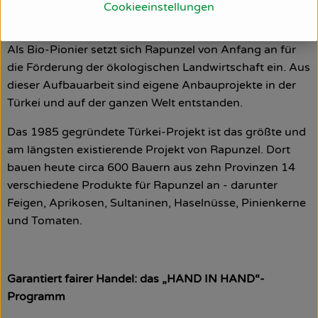
Cookieeinstellungen
Das größte Rapunzel Anbauprojekt: Bio aus der Türkei
Als Bio-Pionier setzt sich Rapunzel von Anfang an für
die Förderung der ökologischen Landwirtschaft ein. Aus
dieser Aufbauarbeit sind eigene Anbauprojekte in der
Türkei und auf der ganzen Welt entstanden.
Das 1985 gegründete Türkei-Projekt ist das größte und
am längsten existierende Projekt von Rapunzel. Dort
bauen heute circa 600 Bauern aus zehn Provinzen 14
verschiedene Produkte für Rapunzel an - darunter
Feigen, Aprikosen, Sultaninen, Haselnüsse, Pinienkerne
und Tomaten.
Garantiert fairer Handel: das „HAND IN HAND“-
Programm