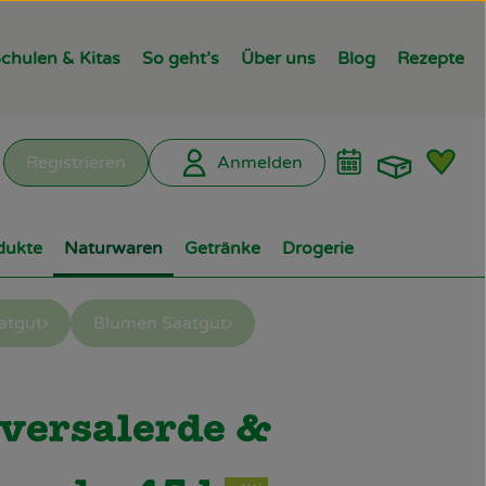
chulen & Kitas
So geht’s
Über uns
Blog
Rezepte
Warenk
L
Registrieren
Anmelden
hen
dukte
Naturwaren
Getränke
Drogerie
atgut
Blumen Saatgut
ügen
versalerde &