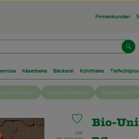
Firmenkunden
S
Suc
Gemüse
Käsetheke
Bäckerei
Kühltheke
Tiefkühlpro
Erde & Dünger
Gemüse Saatgut
Sondertüten Sa
Produkt zu Favouriten hinzuf
Bio-Uni
, Verband:
UW