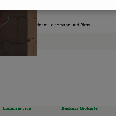
Holzfaser, offenporigem Leichtsand und Bims
Lieferservice
Deckers Biokiste