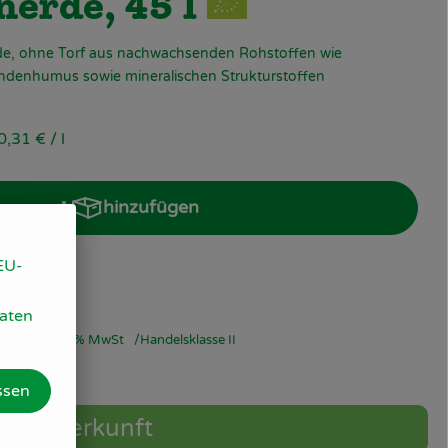
nerde, 45 l
de, ohne Torf aus nachwachsenden Rohstoffen wie
ndenhumus sowie mineralischen Strukturstoffen
0,31 €
/ l
hinzufügen
Produkt zum Warenkorb hinzufügen
EU-
Daten
0,31 €
/ l
7% MwSt
Handelsklasse II
ssen
Herkunft