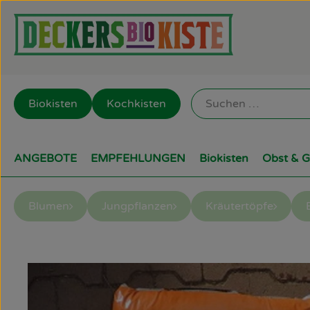
Biokisten
Kochkisten
ANGEBOTE
EMPFEHLUNGEN
Biokisten
Obst & 
Blumen
Jungpflanzen
Kräutertöpfe