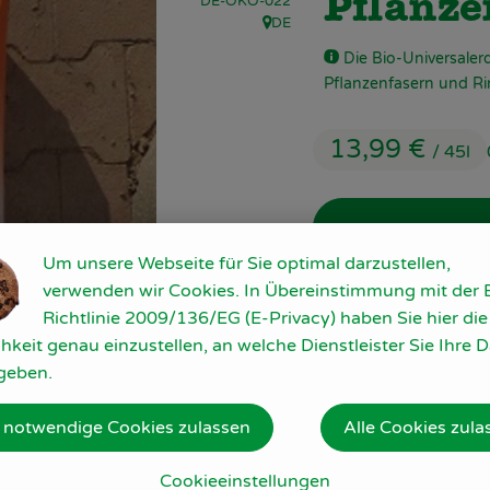
, Kontrollstelle:
DE-ÖKO-022
Pflanze
DE
, Herkunft:
Die Bio-Universaler
Pflanzenfasern und Ri
13,99 €
/ 45l
Um unsere Webseite für Sie optimal darzustellen,
verwenden wir Cookies. In Übereinstimmung mit der 
45l
Richtlinie 2009/136/EG (E-Privacy) haben Sie hier die
hkeit genau einzustellen, an welche Dienstleister Sie Ihre 
geben.
#20004
13,99 €
/ 45l
 notwendige Cookies zulassen
Alle Cookies zula
Cookieeinstellungen