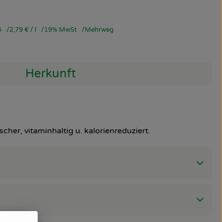
5
2,79 €
/ l
19% MwSt
Mehrweg
Herkunft
er, vitaminhaltig u. kalorienreduziert.