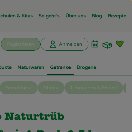
chulen & Kitas
So geht’s
Über uns
Blog
Rezepte
Warenk
L
Registrieren
Anmelden
hen
dukte
Naturwaren
Getränke
Drogerie
Smoothies
Shots
Limonaden & Eistee
E
t
ügen
o Naturtrüb