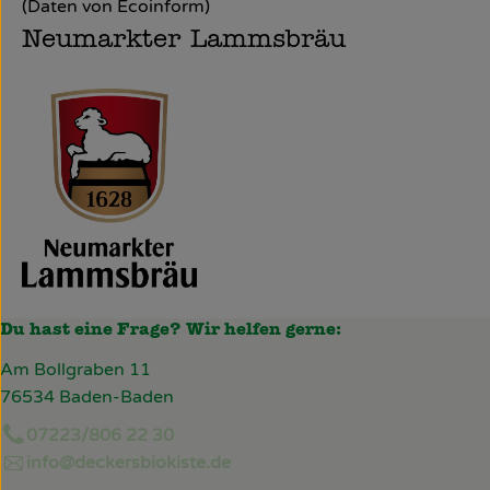
(Daten von Ecoinform)
Neumarkter Lammsbräu
Du hast eine Frage? Wir helfen gerne:
Am Bollgraben 11
76534 Baden-Baden
07223/806 22 30
info@deckersbiokiste.de