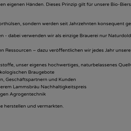
 den eigenen Händen. Dieses Prinzip gilt für unsere Bio-Bi
orthülsen, sondern werden seit Jahrzehnten konsequent gel
 - dabei verwenden wir als einzige Brauerei nur Naturdol
 Ressourcen – dazu veröffentlichen wir jedes Jahr unseren
hstoffe, unser eigenes hochwertiges, naturbelassenes Quel
ökologischen Braugebote
ern, Geschäftspartnern und Kunden
nserem Lammsbräu Nachhaltigkeitspreis
gegen Agrogentechnik
e herstellen und vermarkten.