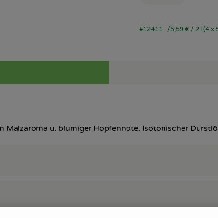
#12411
5,59 €
/ 2 l (4 x 
Malzaroma u. blumiger Hopfennote. Isotonischer Durstlösch