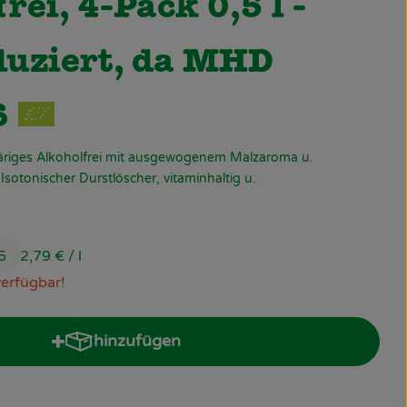
rei, 4-Pack 0,5 l -
uziert, da MHD
6
äriges Alkoholfrei mit ausgewogenem Malzaroma u.
sotonischer Durstlöscher, vitaminhaltig u.
 5
2,79 €
/ l
verfügbar!
hinzufügen
Produkt zum Warenkorb hinzufügen