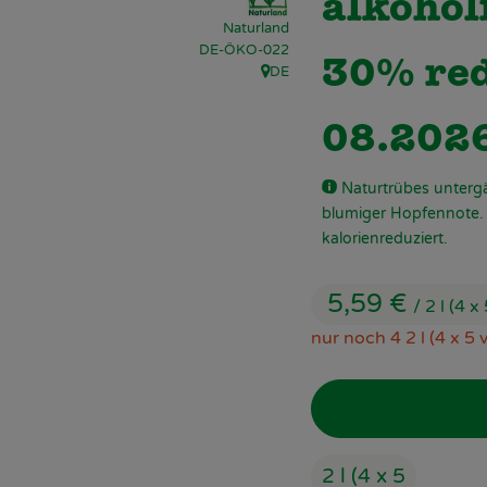
alkoholf
Naturland
, Kontrollstelle:
DE-ÖKO-022
30% red
DE
, Herkunft:
08.202
Naturtrübes unterg
blumiger Hopfennote. I
kalorienreduziert.
5,59 €
/ 2 l (4 x
nur noch 4 2 l (4 x 5 
2 l (4 x 5