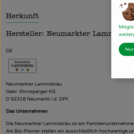
Herkunft
Möglic
Hersteller: Neumarkter Lammsbrä
weiter
Nur
DE
Neumarkter Lammsbräu
Gebr. Ehrnsperger KG
D 92318 Neumarkt i.d. OPf.
Das Unternehmen
Die Neumarkter Lammsbräu ist ein Familienunternehmen,
Als Bio-Pionier stellen wir ausschließlich hochwertige