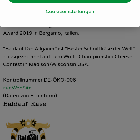
D 88161 Lindenberg
Cookieeinstellungen
Der Baldauf Bergkäse 1862 ist "Deutschlands bester
Käse" - offiziell ausgezeichnet auf dem World Cheese
Award 2019 in Bergamo, Italien.
"Baldauf Der Allgäuer" ist "Bester Schnittkäse der Welt"
- ausgezeichnet auf dem World Championship Cheese
Contest in Madison/Wisconsin USA.
Kontrollnummer DE-ÖKO-006
zur WebSite
(Daten von Ecoinform)
Baldauf Käse