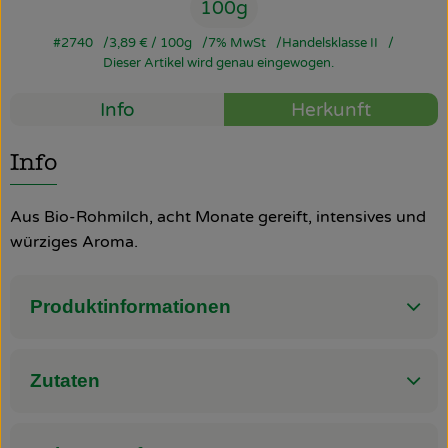
100g
So geht’s
#2740
3,89 €
/ 100g
7% MwSt
Handelsklasse II
Dieser Artikel wird genau eingewogen.
Über uns
Info
Herkunft
Blog
Info
Rezepte
Aus Bio-Rohmilch, acht Monate gereift, intensives und
würziges Aroma.
Produktinformationen
Zutaten