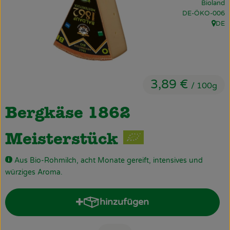
Bioland
Obst & Gemüse
, Kontrollstelle:
DE-ÖKO-006
DE
, Herk
Käsetheke
Bäckerei
Kühltheke
3,89 €
/ 100g
Tiefkühlprodukte
Bergkäse 1862
Naturwaren
Meisterstück
Getränke
Aus Bio-Rohmilch, acht Monate gereift, intensives und
Drogerie
würziges Aroma.
hinzufügen
Firmenkunden
Produkt zum Warenkorb hinz
Schulen & Kitas