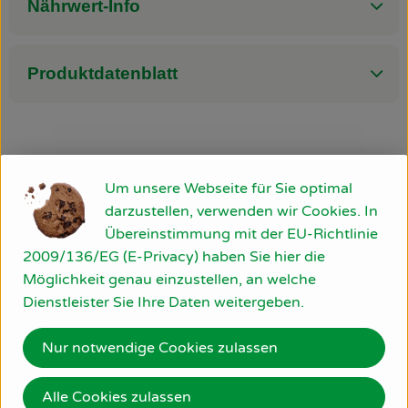
Nährwert-Info
Produktdatenblatt
Herkunft
Um unsere Webseite für Sie optimal
darzustellen, verwenden wir Cookies. In
Hersteller: Baldauf Käse
Übereinstimmung mit der EU-Richtlinie
2009/136/EG (E-Privacy) haben Sie hier die
DE
Möglichkeit genau einzustellen, an welche
Dienstleister Sie Ihre Daten weitergeben.
Nur notwendige Cookies zulassen
Gebr. Baldauf GmbH & Co. KG
Alle Cookies zulassen